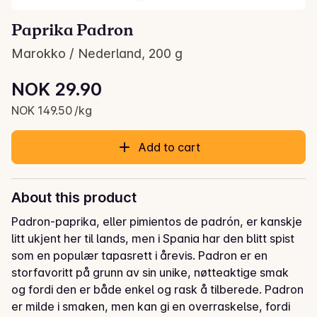
Paprika Padron
Marokko / Nederland, 200 g
Unit price: NOK 149.50 /kg
NOK 29.90
Current price is: NOK 29.90
NOK 149.50 /kg
Add to cart
About this product
Padron-paprika, eller pimientos de padrón, er kanskje 
litt ukjent her til lands, men i Spania har den blitt spist 
som en populær tapasrett i årevis. Padron er en 
storfavoritt på grunn av sin unike, nøtteaktige smak 
og fordi den er både enkel og rask å tilberede. Padron 
er milde i smaken, men kan gi en overraskelse, fordi 