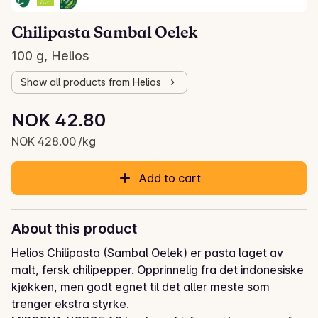
Chilipasta Sambal Oelek
100 g, Helios
Show all products from Helios
Unit price: NOK 428.00 /kg
NOK 42.80
Current price is: NOK 42.80
NOK 428.00 /kg
Add to cart
About this product
Helios Chilipasta (Sambal Oelek) er pasta laget av 
malt, fersk chilipepper. Opprinnelig fra det indonesiske 
kjøkken, men godt egnet til det aller meste som 
trenger ekstra styrke.