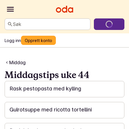
Søk
Logg inn
Opprett konto
Middag
Middagstips uke 44
15 min
Rask pestopasta med kylling
25 min
Gulrotsuppe med ricotta tortellini
15 min