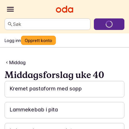
Søk
Logg inn
Opprett konto
Middag
Middagsforslag uke 40
30 min
Kremet pastaform med sopp
30 min
Lammekebab i pita
10 min