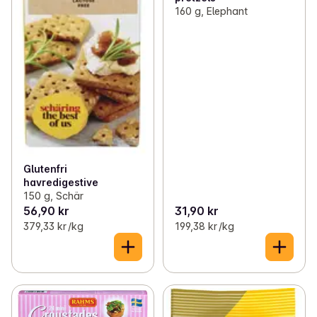
160 g, Elephant
Glutenfri
havredigestive
150 g, Schär
56,90 kr
31,90 kr
379,33 kr /kg
199,38 kr /kg