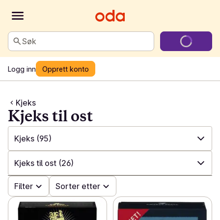
Søk
Logg inn
Opprett konto
Kjeks
Kjeks til ost
Kjeks
(95)
✓
Alle
(310)
Kjeks til ost
(26)
✓
Iskrem i boks
(92)
✓
Filter
Alle
(95)
Sorter etter
✓
Porsjonsis
(46)
✓
Cookies
(18)