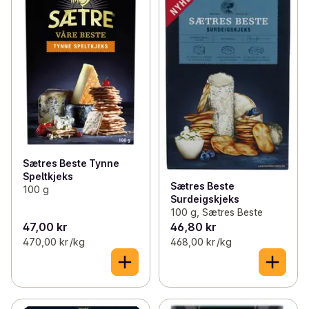
✓
Dessert
(91)
✓
Søtkjeks
(49)
✓
Donuts og muffins
(5)
✓
Kjeks til ost
(26)
✓
Kjeks
(95)
Sætres Beste Tynne
Speltkjeks
Sætres Beste
100 g
Surdeigskjeks
100 g, Sætres Beste
47,00 kr
46,80 kr
470,00 kr /kg
468,00 kr /kg