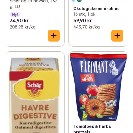
Smør og litt havsalt, 167
g, LU
Økologiske mini-blinis
16 stk, 1 pk
Ny!
34,90 kr
59,90 kr
208,98 kr /kg
443,70 kr /kg
Tomatoes & herbs
pretzels