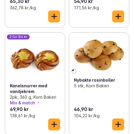
65,30 kr
54,90 kr
362,78 kr /kg
171,56 kr /kg
2 for 84 kr
Nybakte rosinboller
5 stk, Korn Bakeri
Kanelsnurrer med
vaniljekrem
2pk, 360 g, Korn Bakeri
Mix & match
49,90 kr
46,90 kr
138,61 kr /kg
104,22 kr /kg