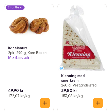
2 for 84 kr
Kanelsnurr
2pk, 290 g, Korn Bakeri
Mix & match
Klenning med
smørkrem
260 g, Vestlandslefsa
49,90 kr
39,80 kr
172,07 kr /kg
153,08 kr /kg