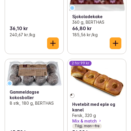
Sjokoladekake
360 g, BERTHAS
36,10 kr
66,80 kr
240,67 kr /kg
185,56 kr /kg
2 for 99 kr
Gammeldagse
kokosboller
8 stk, 180 g, BERTHAS
Hvetebit med eple og
kanel
Fersk, 320 g
Mix & match
Tilgj. man—fre