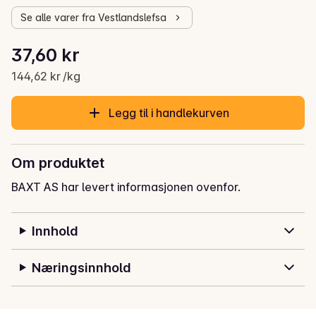
Se alle varer fra Vestlandslefsa
Stykkpris: 144,62 kr /kg
37,60 kr
Gjeldende pris er: 37,60 kr
144,62 kr /kg
Legg til i handlekurven
Om produktet
BAXT AS har levert informasjonen ovenfor.
Innhold
Næringsinnhold