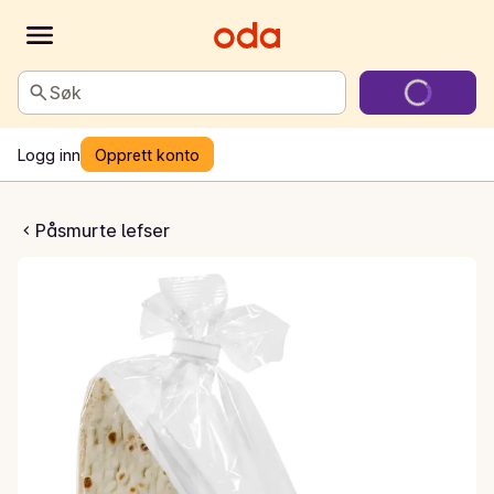
Søk
Logg inn
Opprett konto
ning kanel
Påsmurte lefser