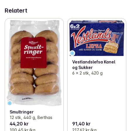
Relatert
Vestlandslefsa Kanel
og Sukker
6 x 2 stk, 420 g
Smultringer
12 stk, 440 g, Berthas
44,20 kr
91,40 kr
100,45 kr /kg
217,62 kr /kg