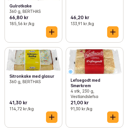
Gulrotkake
360 g, BERTHAS
66,80 kr
46,20 kr
185,56 kr /kg
133,91 kr /kg
Sitronkake med glasur
Lefsegodt med
360 g, BERTHAS
Smørkrem
4 stk, 230 g,
Vestlandslefsa
41,30 kr
21,00 kr
114,72 kr /kg
91,30 kr /kg