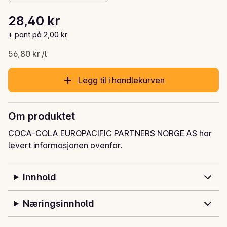
Stykkpris: 56,80 kr /l
28,40 kr
Gjeldende pris er: 28,40 kr
+ pant på 2,00 kr
56,80 kr /l
Legg til i handlekurven
Om produktet
COCA-COLA EUROPACIFIC PARTNERS NORGE AS har
levert informasjonen ovenfor.
Innhold
Næringsinnhold