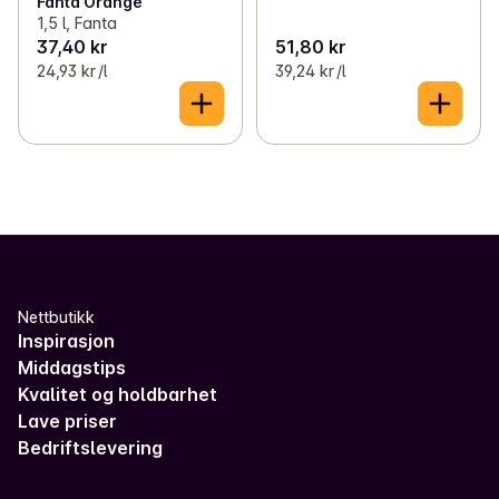
Fanta Orange
1,5 l, Fanta
37,40 kr
51,80 kr
24,93 kr /l
39,24 kr /l
Nettbutikk
Inspirasjon
Middagstips
Kvalitet og holdbarhet
Lave priser
Bedriftslevering