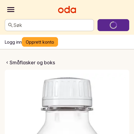
Søk
Logg inn
Opprett konto
otic Zero Sugar
Småflasker og boks