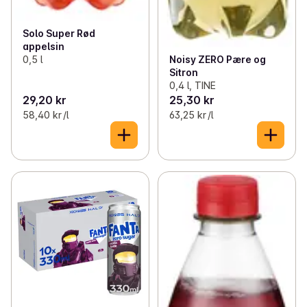
Solo Super Rød
appelsin
0,5 l
Noisy ZERO Pære og
Sitron
0,4 l, TINE
29,20 kr
25,30 kr
58,40 kr /l
63,25 kr /l