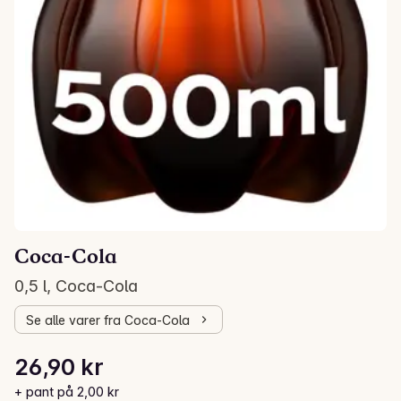
Coca-Cola
0,5 l, Coca-Cola
Se alle varer fra Coca-Cola
Stykkpris: 53,80 kr /l
26,90 kr
Gjeldende pris er: 26,90 kr
+ pant på 2,00 kr