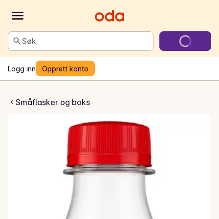
Søk
Logg inn
Opprett konto
oca-Cola
Småflasker og boks