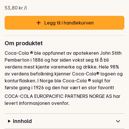
53,80 kr /l
Legg til i handlekurven
Om produktet
Coca-Cola ® ble oppfunnet av apotekeren John Stith 
Pemberton i 1886 og har siden vokst seg til å bli 
verdens mest kjente varemerke og drikke. Hele 98% 
av verdens befolkning kjenner Coca-Cola® logoen og 
konturflasken. I Norge ble Coca-Cola ® solgt for 
første gang i 1926 og den har vært en stor favoritt 
siden da.
COCA-COLA EUROPACIFIC PARTNERS NORGE AS har
levert informasjonen ovenfor.
Innhold