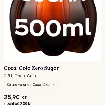
Coca-Cola Zero Sugar
0,5 l, Coca-Cola
Se alle varer fra Coca-Cola
Stykkpris: 51,80 kr /l
25,90 kr
Gjeldende pris er: 25,90 kr
+ pant på 2,00 kr