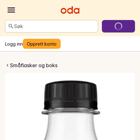
Søk
Logg inn
Opprett konto
la Zero Sugar
Småflasker og boks