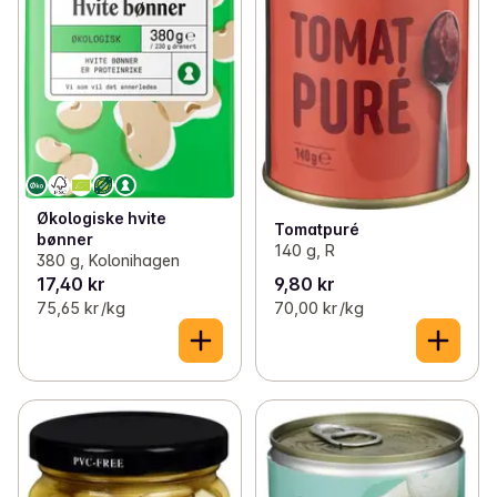
Økologiske hvite
Tomatpuré
bønner
140 g, R
380 g, Kolonihagen
17,40 kr
9,80 kr
75,65 kr /kg
70,00 kr /kg