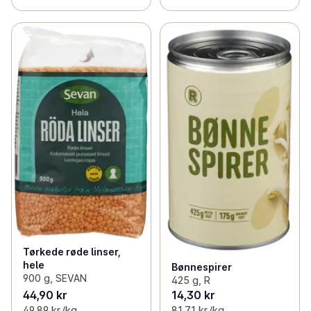
Tørkede røde linser,
hele
Bønnespirer
900 g, SEVAN
425 g, R
44,90 kr
14,30 kr
49,89 kr /kg
81,71 kr /kg