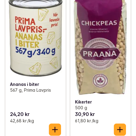
Ananas i biter
567 g, Prima Lavpris
Kikerter
500 g
24,20 kr
30,90 kr
42,68 kr /kg
61,80 kr /kg