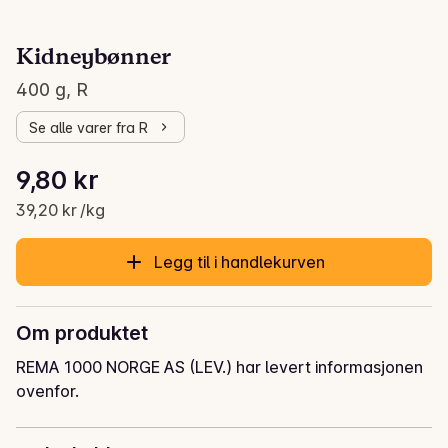
Kidneybønner
400 g, R
Se alle varer fra R
Stykkpris: 39,20 kr /kg
9,80 kr
Gjeldende pris er: 9,80 kr
39,20 kr /kg
Legg til i handlekurven
Om produktet
REMA 1000 NORGE AS (LEV.) har levert informasjonen
ovenfor.