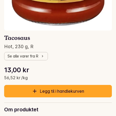
Tacosaus
Hot, 230 g, R
Se alle varer fra R
Stykkpris: 56,52 kr /kg
13,00 kr
Gjeldende pris er: 13,00 kr
56,52 kr /kg
Legg til i handlekurven
Om produktet