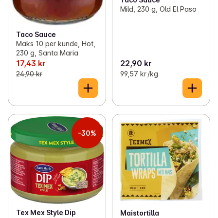
Mild, 230 g, Old El Paso
Taco Sauce
Maks 10 per kunde, Hot,
230 g, Santa Maria
17,43 kr
22,90 kr
24,90 kr
99,57 kr /kg
-30%
Tex Mex Style Dip
Maistortilla