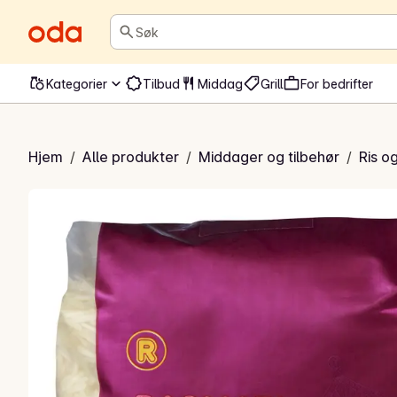
Søk
Kategorier
Tilbud
Middag
Grill
For bedrifter
Basmatiris
Hjem
/
Alle produkter
/
Middager og tilbehør
/
Ris o