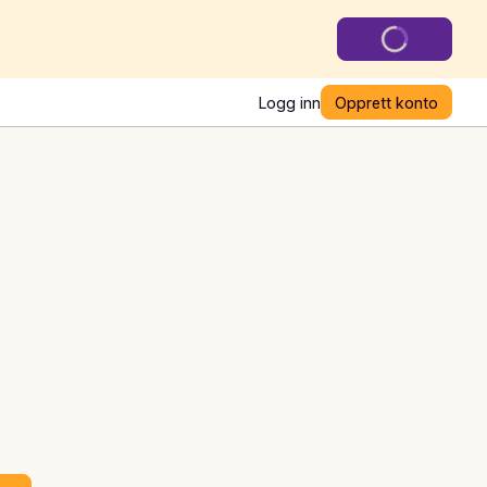
Logg inn
Opprett konto