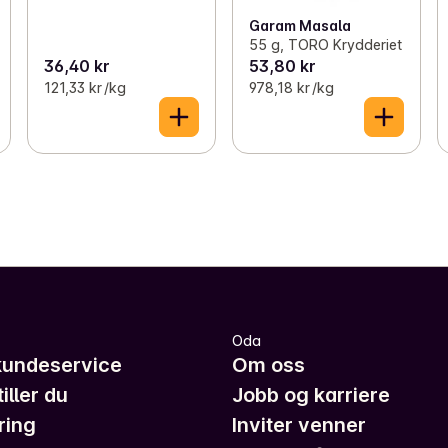
Garam Masala
55 g, TORO Krydderiet
36,40 kr
53,80 kr
121,33 kr /kg
978,18 kr /kg
Oda
kundeservice
Om oss
iller du
Jobb og karriere
ring
Inviter venner