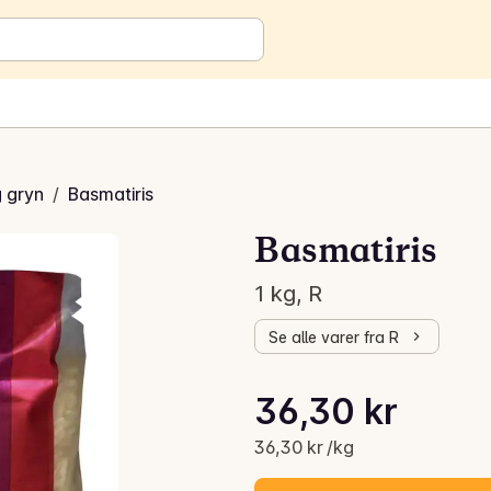
g gryn
/
Basmatiris
Basmatiris
1 kg, R
Se alle varer fra R
Stykkpris: 36,30 kr /kg
36,30 kr
Gjeldende pris er: 36,30 kr
36,30 kr /kg