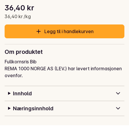
Stykkpris: 36,40 kr /kg
36,40 kr
Gjeldende pris er: 36,40 kr
36,40 kr /kg
Legg til i handlekurven
Om produktet
Fullkornsris Bib
REMA 1000 NORGE AS (LEV.) har levert informasjonen
ovenfor.
Innhold
Næringsinnhold