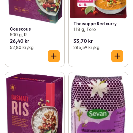
Thaisuppe Red curry
Couscous
118 g, Toro
500 g, R
26,40 kr
33,70 kr
52,80 kr /kg
285,59 kr /kg