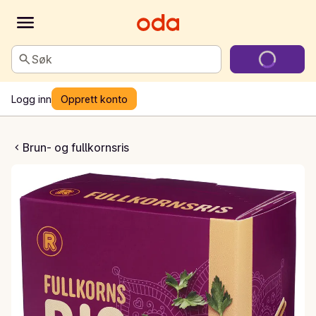
Søk
Logg inn
Opprett konto
llkornsris
Brun- og fullkornsris