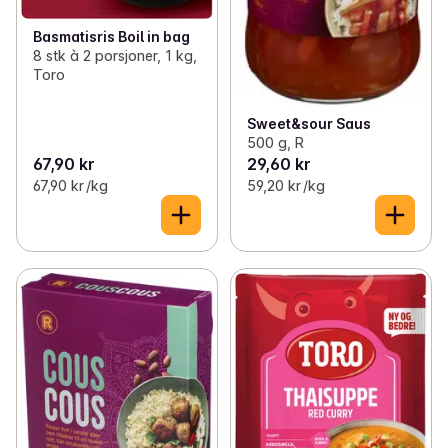
Basmatisris Boil in bag
8 stk à 2 porsjoner, 1 kg,
Toro
Sweet&sour Saus
500 g, R
67,90 kr
29,60 kr
67,90 kr /kg
59,20 kr /kg