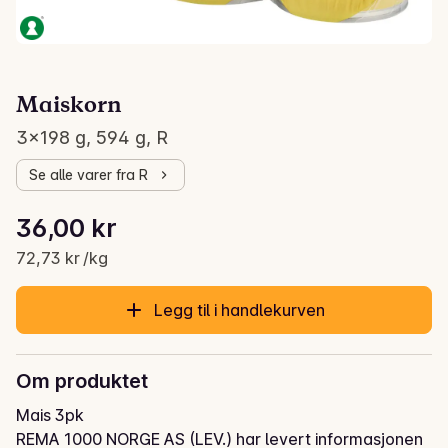
Maiskorn
3x198 g, 594 g, R
Se alle varer fra R
Stykkpris: 72,73 kr /kg
36,00 kr
Gjeldende pris er: 36,00 kr
72,73 kr /kg
Legg til i handlekurven
Om produktet
Mais 3pk
REMA 1000 NORGE AS (LEV.) har levert informasjonen