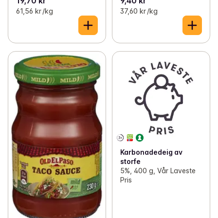
19,70 kr
9,40 kr
61,56 kr /kg
37,60 kr /kg
Karbonadedeig av
storfe
5%, 400 g, Vår Laveste
Pris