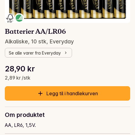
Batterier AA/LR06
Alkaliske, 10 stk, Everyday
Se alle varer fra Everyday
Stykkpris: 2,89 kr /stk
28,90 kr
Gjeldende pris er: 28,90 kr
2,89 kr /stk
Legg til i handlekurven
Om produktet
AA, LR6, 1,5V.