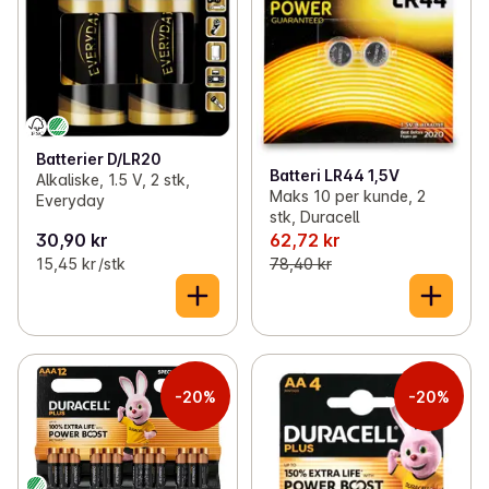
Batterier D/LR20
Batteri LR44 1,5V
Alkaliske, 1.5 V, 2 stk,
Maks 10 per kunde, 2
Everyday
stk, Duracell
30,90 kr
62,72 kr
15,45 kr /stk
78,40 kr
-20%
-20%