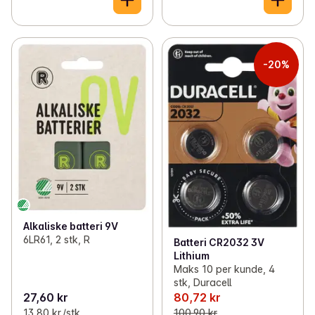
-20%
Alkaliske batteri 9V
6LR61, 2 stk, R
Batteri CR2032 3V
Lithium
Maks 10 per kunde, 4
stk, Duracell
27,60 kr
80,72 kr
13,80 kr /stk
100,90 kr