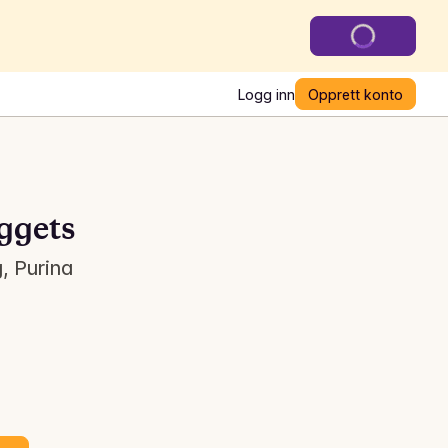
Logg inn
Opprett konto
ggets
, Purina