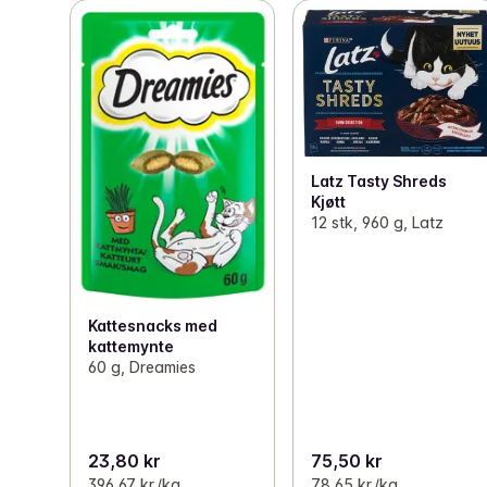
Latz Tasty Shreds
Kjøtt
12 stk, 960 g, Latz
Kattesnacks med
kattemynte
60 g, Dreamies
23,80 kr
75,50 kr
396,67 kr /kg
78,65 kr /kg