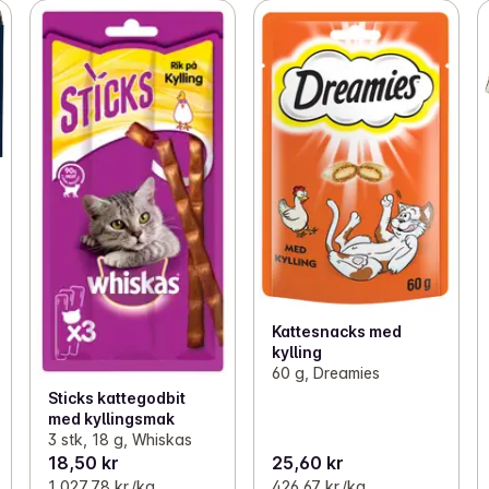
Kattesnacks med
kylling
60 g, Dreamies
Sticks kattegodbit
med kyllingsmak
3 stk, 18 g, Whiskas
18,50 kr
25,60 kr
1 027,78 kr /kg
426,67 kr /kg