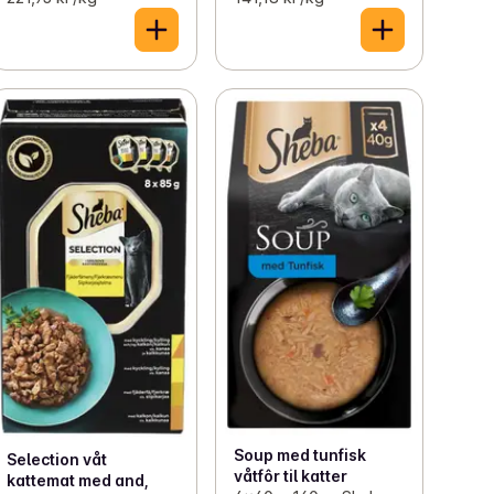
Soup med tunfisk
Selection våt
våtfôr til katter
kattemat med and,