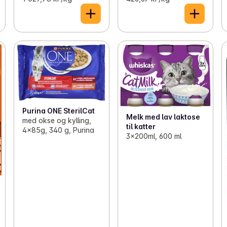
Purina ONE SterilCat
Melk med lav laktose
med okse og kylling,
til katter
4x85g, 340 g, Purina
3x200ml, 600 ml