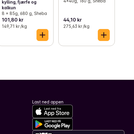
4x40g, 160 g, Sheba
kylling, fjærfe og
kalkun
8 x 85g, 680 g, Sheba
101,80 kr
44,10 kr
149,71 kr /kg
275,63 kr /kg
Last ned appen