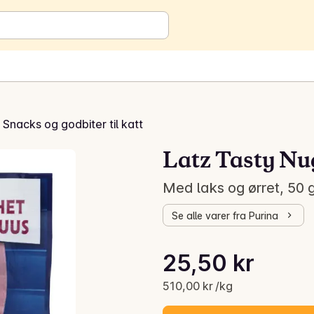
Snacks og godbiter til katt
Latz Tasty Nu
Med laks og ørret, 50 g
Se alle varer fra Purina
Stykkpris: 510,00 kr /kg
25,50 kr
Gjeldende pris er: 25,50 kr
510,00 kr /kg