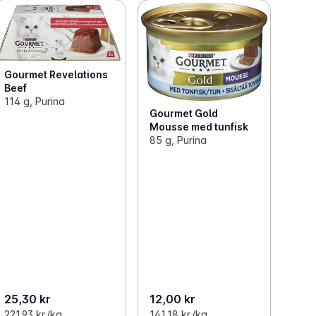
Gourmet Revelations
Beef
114 g, Purina
Gourmet Gold
Mousse med tunfisk
85 g, Purina
25,30 kr
12,00 kr
221,93 kr /kg
141,18 kr /kg