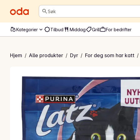
Søk
Kategorier
Tilbud
Middag
Grill
For bedrifter
Tasty Nuggets
Hjem
/
Alle produkter
/
Dyr
/
For deg som har katt
/