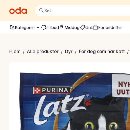
Søk
Kategorier
Tilbud
Middag
Grill
For bedrifter
Tasty Nuggets
Hjem
/
Alle produkter
/
Dyr
/
For deg som har katt
/