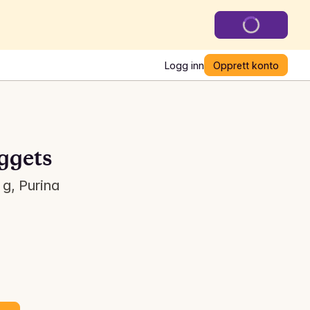
Logg inn
Opprett konto
ggets
 g, Purina