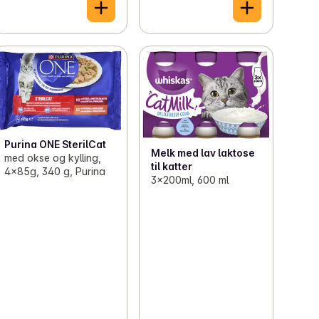
Purina ONE SterilCat
Melk med lav laktose
med okse og kylling,
til katter
4x85g, 340 g, Purina
3x200ml, 600 ml