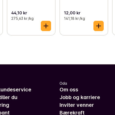
44,10 kr
12,00 kr
275,63 kr /kg
141,18 kr /kg
Oda
kundeservice
Om oss
iller du
Jobb og karriere
ring
Inviter venner
pant
Bærekraft