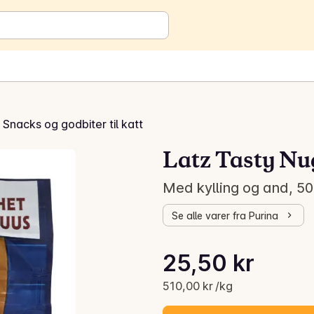
Snacks og godbiter til katt
Latz Tasty Nu
Med kylling og and, 50
Se alle varer fra Purina
Stykkpris: 510,00 kr /kg
25,50 kr
Gjeldende pris er: 25,50 kr
510,00 kr /kg