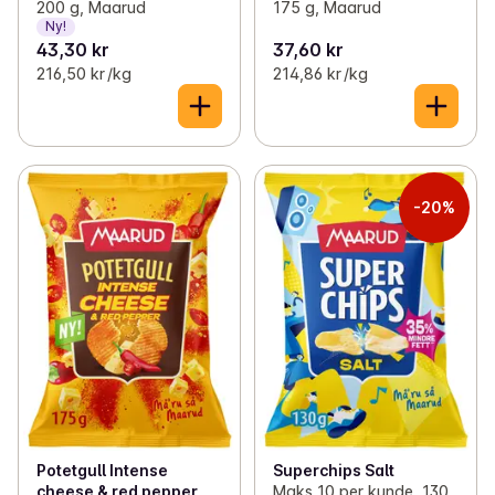
200 g, Maarud
175 g, Maarud
Ny!
43,30 kr
37,60 kr
216,50 kr /kg
214,86 kr /kg
-20%
Potetgull Intense
Superchips Salt
cheese & red pepper
Maks 10 per kunde, 130