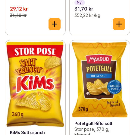
Ny!
29,12 kr
31,70 kr
36,40 kr
352,22 kr /kg
Potetgull Rifla salt
Stor pose, 370 g,
KiMs Salt crunch
Maarud