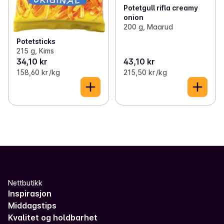
Potetgull rifla creamy
onion
200 g, Maarud
Potetsticks
215 g, Kims
34,10 kr
43,10 kr
158,60 kr /kg
215,50 kr /kg
Nettbutikk
Inspirasjon
Middagstips
Kvalitet og holdbarhet