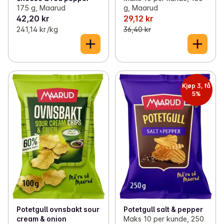
175 g, Maarud
g, Maarud
42,20 kr
29,12 kr
241,14 kr /kg
36,40 kr
Kjøp 3, få
5%
Potetgull ovnsbakt sour
Potetgull salt & pepper
cream & onion
Maks 10 per kunde, 250