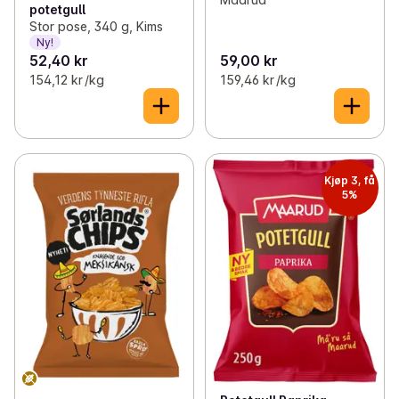
potetgull
Stor pose, 340 g, Kims
Ny!
52,40 kr
59,00 kr
154,12 kr /kg
159,46 kr /kg
Kjøp 3, få
5%