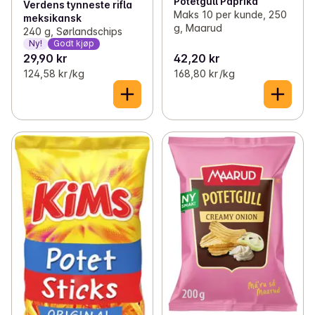
Potetgull Paprika
Verdens tynneste rifla
Maks 10 per kunde, 250
meksikansk
g, Maarud
240 g, Sørlandschips
Ny!
Godt kjøp
29,90 kr
42,20 kr
124,58 kr /kg
168,80 kr /kg