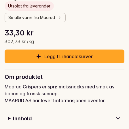
Utsolgt fra leverandør
Se alle varer fra Maarud
Stykkpris: 302,73 kr /kg
33,30 kr
Gjeldende pris er: 33,30 kr
302,73 kr /kg
Legg til i handlekurven
Om produktet
Maarud Crispers er sprø maissnacks med smak av 
bacon og fransk sennep.
MAARUD AS har levert informasjonen ovenfor.
Innhold