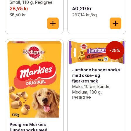
Small, 110 g, Pedigree
28,95 kr
40,20 kr
38,60 kr
287,14 kr /kg
-25%
Jumbone hundesnacks
med okse- og
fjærkresmak
Maks 10 per kunde,
Medium, 180 g,
PEDIGREE
Pedigree Markies
Hundesnacks med