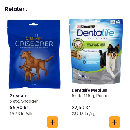
Relatert
• 5 stenger med kjøttsmak 

• Gi hele stangen eller bryt opp i mindre biter 

• Med omega 6 og E-vitamin 

• Færre enn 30 kalorier i hver bit 

• Ingen kunstige smaks- eller fargestoffer
Dentalife Medium
5 stk, 115 g, Purina
Griseører
3 stk, Snadder
46,90 kr
27,50 kr
15,63 kr /stk
239,13 kr /kg