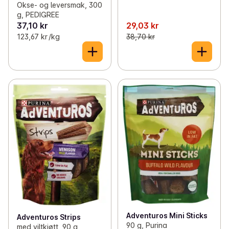
Okse- og leversmak, 300
g, PEDIGREE
37,10 kr
29,03 kr
123,67 kr /kg
38,70 kr
Adventuros Mini Sticks
Adventuros Strips
90 g, Purina
med viltkjøtt, 90 g,