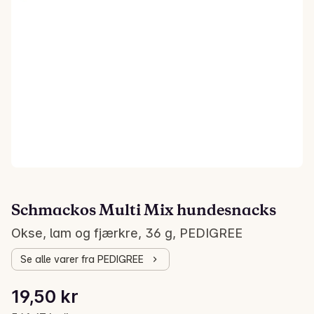
Schmackos Multi Mix hundesnacks
Okse, lam og fjærkre, 36 g, PEDIGREE
Se alle varer fra PEDIGREE
Stykkpris: 541,67 kr /kg
19,50 kr
Gjeldende pris er: 19,50 kr