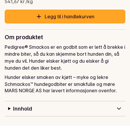
541,67 kr /kg
Legg til i handlekurven
Om produktet
Pedigree® Smackos er en godbit som er lett å brekke i 
mindre biter, så du kan skjemme bort hunden din, så 
mye du vil. Hunder elsker kjøtt og du elsker å gi 
hunden det den liker best.
Hunder elsker smaken av kjøtt – myke og lekre 
Schmackos™ hundegodbiter er smakfulle og møre 
MARS NORGE AS har levert informasjonen ovenfor.
stenger som hunden er vill etter. Uansett om du gir 
dem hele eller bryter dem opp i mindre biter, gir du 
hunden det beste den vet. Schmackos™ 
Innhold
hundegodbiter er tilsatt Omega 3, vitaminer og 
mineraler, og de inneholder ingen kunstige farger eller 
smaker, slik at du kan føle deg helt trygg!
