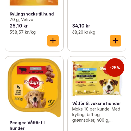
Kyllingsnacks til hund
70 g, Vetivo
25,10 kr
34,10 kr
358,57 kr /kg
68,20 kr /kg
-25%
Våtfôr til voksne hunder
Maks 10 per kunde, Med
kylling, biff og
grønnsaker, 400 g,
Pedigee Våtfôr til
Pedigree
hunder