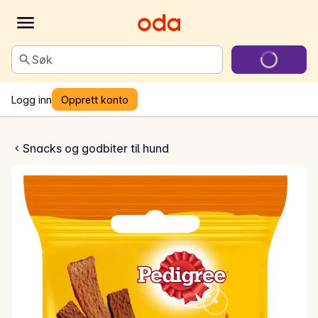
Søk
Logg inn
Opprett konto
lti Mix hundesnacks
Snacks og godbiter til hund