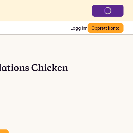
Logg inn
Opprett konto
ations Chicken