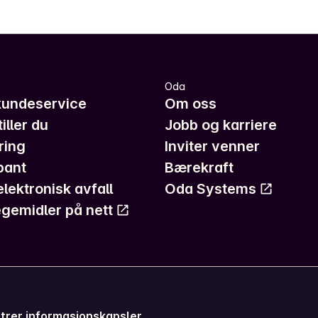
Oda
kundeservice
Om oss
iller du
Jobb og karriere
ring
Inviter venner
pant
Bærekraft
elektronisk avfall
Oda Systems
gemidler på nett
trer informasjonskapsler