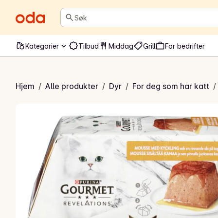
Søk
Kategorier
Tilbud
Middag
Grill
For bedrifter
evelations Chicken
Hjem
/
Alle produkter
/
Dyr
/
For deg som har katt
/