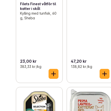
Filets Finest våtfôr til
katter i skål
Kylling med tunfisk, 60
g, Sheba
23,00 kr
47,20 kr
383,33 kr /kg
138,82 kr /kg