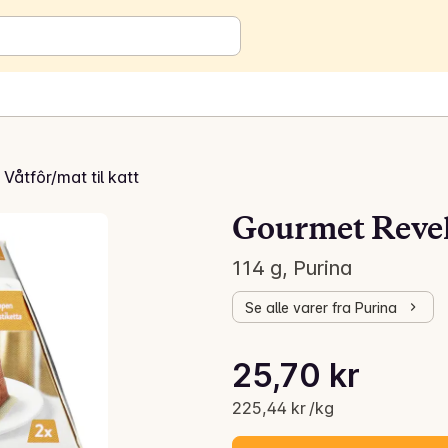
Våtfôr/mat til katt
Gourmet Revel
114 g, Purina
Se alle varer fra Purina
Stykkpris: 225,44 kr /kg
25,70 kr
Gjeldende pris er: 25,70 kr
225,44 kr /kg