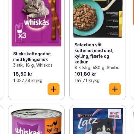
Selection våt
kattemat med and,
Sticks kattegodbit
kylling, fjærfe og
med kyllingsmak
kalkun
3 stk, 18 g, Whiskas
8 x 85g, 680 g, Sheba
18,50 kr
101,80 kr
1 027,78 kr /kg
149,71 kr /kg