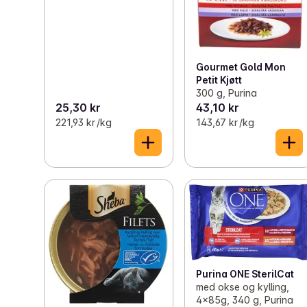
Gourmet Gold Mon
Petit Kjøtt
300 g, Purina
25,30 kr
43,10 kr
221,93 kr /kg
143,67 kr /kg
Purina ONE SterilCat
med okse og kylling,
4x85g, 340 g, Purina