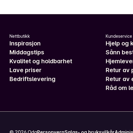
Nettbutikk
Kundeservice
Inspirasjon
Hjelp og 
Middagstips
Sånn best
Kvalitet og holdbarhet
Hjemleve
Lave priser
Retur av 
Bedriftslevering
Retur av 
Råd om le
©
2026
Oda
Personvern
Salgs- og bruksvilkår
Adminis