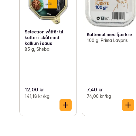
Selection våtfôr til
Kattemat med fjærkre
katter i skål med
100 g, Prima Lavpris
kalkun i saus
85 g, Sheba
12,00 kr
7,40 kr
141,18 kr /kg
74,00 kr /kg