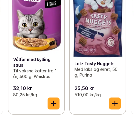
Våtfôr med kylling i
Latz Tasty Nuggets
saus
Med laks og ørret, 50
Til voksne katter fra 1
g, Purina
år, 400 g, Whiskas
32,10 kr
25,50 kr
80,25 kr /kg
510,00 kr /kg