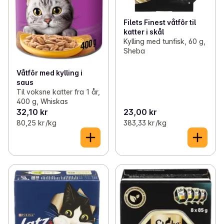
Filets Finest våtfôr til
katter i skål
Kylling med tunfisk, 60 g,
Sheba
Våtfôr med kylling i
saus
Til voksne katter fra 1 år,
400 g, Whiskas
32,10 kr
23,00 kr
80,25 kr /kg
383,33 kr /kg