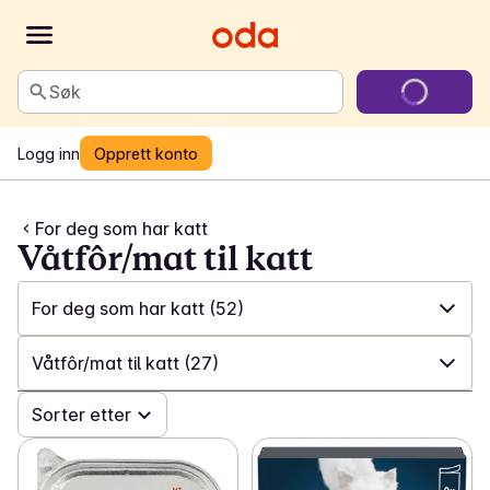
Søk
Logg inn
Opprett konto
For deg som har katt
Våtfôr/mat til katt
For deg som har katt
(52)
✓
Alle
(125)
Våtfôr/mat til katt
(27)
✓
For deg som har hund
(66)
✓
Sorter etter
Alle
(52)
✓
For deg som har katt
(52)
✓
Våtfôr/mat til katt
(27)