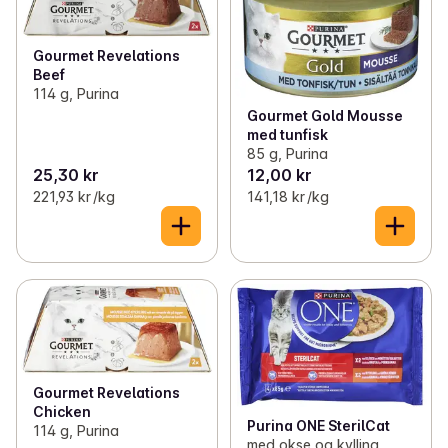
Gourmet Revelations
Beef
114 g, Purina
Gourmet Gold Mousse
med tunfisk
85 g, Purina
25,30 kr
12,00 kr
221,93 kr /kg
141,18 kr /kg
Gourmet Revelations
Chicken
Purina ONE SterilCat
114 g, Purina
med okse og kylling,