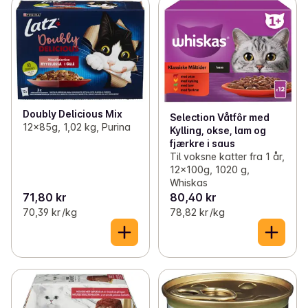
Doubly Delicious Mix
Selection Våtfôr med
12x85g, 1,02 kg, Purina
Kylling, okse, lam og
fjærkre i saus
Til voksne katter fra 1 år,
12x100g, 1020 g,
Whiskas
71,80 kr
80,40 kr
70,39 kr /kg
78,82 kr /kg