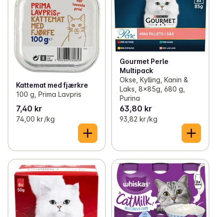
✓
Fugl
(4)
✓
Tørrfôr/mat til katt
(8)
✓
Gnager
(3)
✓
Snacks og godbiter til katt
(12)
✓
Utstyr og leker til katt
(5)
Gourmet Perle
Multipack
Okse, Kylling, Kanin &
Kattemat med fjærkre
Laks, 8x85g, 680 g,
100 g, Prima Lavpris
Purina
7,40 kr
63,80 kr
74,00 kr /kg
93,82 kr /kg