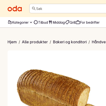
Søk
Kategorier
Tilbud
Middag
Grill
For bedrifter
ulrotbrød
Hjem
/
Alle produkter
/
Bakeri og konditori
/
Håndve