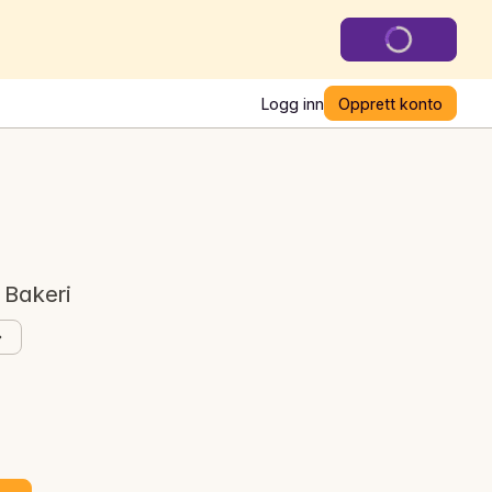
Logg inn
Opprett konto
 Bakeri