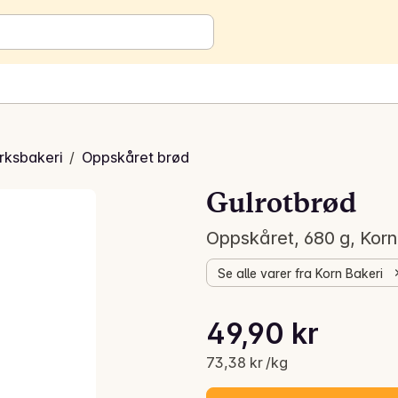
rksbakeri
/
Oppskåret brød
Gulrotbrød
Oppskåret, 680 g, Korn
Se alle varer fra Korn Bakeri
Stykkpris: 73,38 kr /kg
49,90 kr
Gjeldende pris er: 49,90 kr
73,38 kr /kg