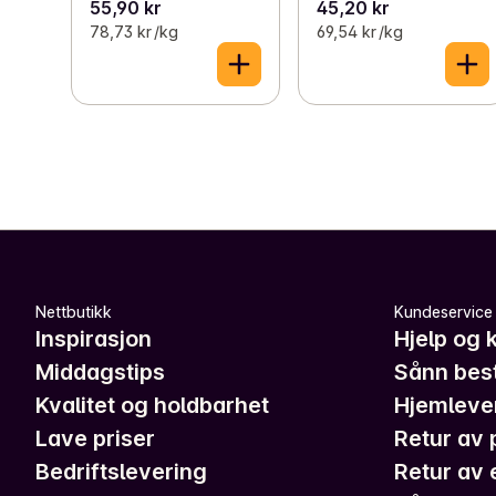
55,90 kr
45,20 kr
78,73 kr /kg
69,54 kr /kg
Nettbutikk
Kundeservice
Inspirasjon
Hjelp og 
Middagstips
Sånn best
Kvalitet og holdbarhet
Hjemleve
Lave priser
Retur av 
Bedriftslevering
Retur av 