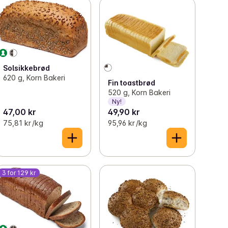
Solsikkebrød
620 g, Korn Bakeri
Fin toastbrød
520 g, Korn Bakeri
Ny!
47,00 kr
49,90 kr
75,81 kr /kg
95,96 kr /kg
3 for 129 kr