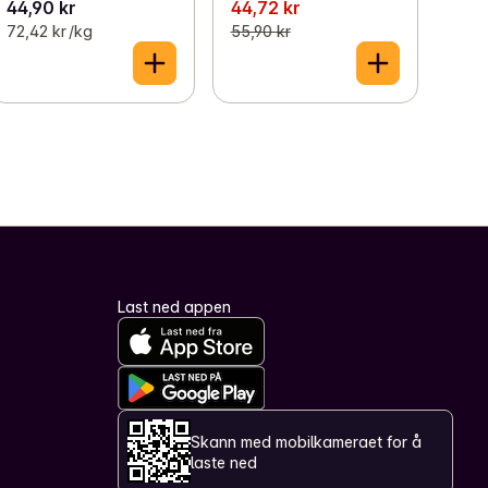
44,90 kr
44,72 kr
72,42 kr /kg
55,90 kr
Last ned appen
Skann med mobilkameraet for å
laste ned