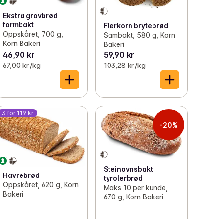
Ekstra grovbrød
formbakt
Flerkorn brytebrød
Oppskåret, 700 g,
Sambakt, 580 g, Korn
Korn Bakeri
Bakeri
46,90 kr
59,90 kr
67,00 kr /kg
103,28 kr /kg
3 for 119 kr
-20%
Steinovnsbakt
Havrebrød
tyrolerbrød
Oppskåret, 620 g, Korn
Maks 10 per kunde,
Bakeri
670 g, Korn Bakeri