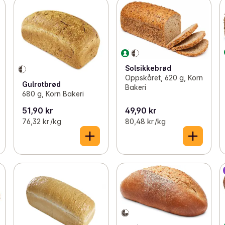
Solsikkebrød
Oppskåret, 620 g, Korn
Gulrotbrød
Bakeri
680 g, Korn Bakeri
51,90 kr
49,90 kr
76,32 kr /kg
80,48 kr /kg