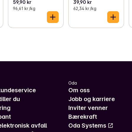
59,90 kr
39,90 kr
96,61 kr /kg
62,34 kr /kg
Oda
kundeservice
Om oss
iller du
Jobb og karriere
ring
Inviter venner
pant
Bærekraft
elektronisk avfall
Oda Systems