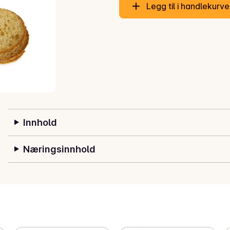
Legg til i handlekurv
Innhold
Næringsinnhold