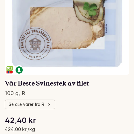
Vår Beste Svinestek av filet
100 g, R
Se alle varer fra R
Stykkpris: 424,00 kr /kg
42,40 kr
Gjeldende pris er: 42,40 kr
424,00 kr /kg