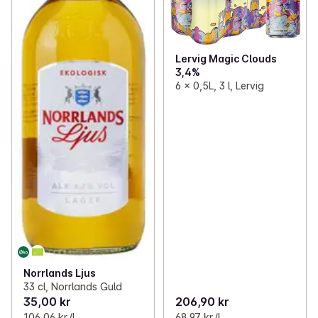
Lervig Magic Clouds
3,4%
6 x 0,5L, 3 l, Lervig
Norrlands Ljus
33 cl, Norrlands Guld
35,00 kr
206,90 kr
106,06 kr /l
68,97 kr /l