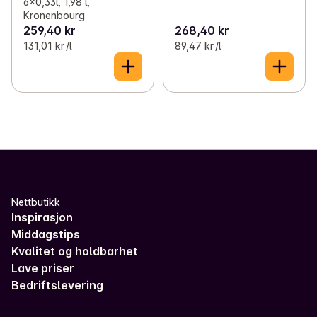
6x0,33l, 1,98 l,
Kronenbourg
259,40 kr
268,40 kr
131,01 kr /l
89,47 kr /l
Nettbutikk
Inspirasjon
Middagstips
Kvalitet og holdbarhet
Lave priser
Bedriftslevering