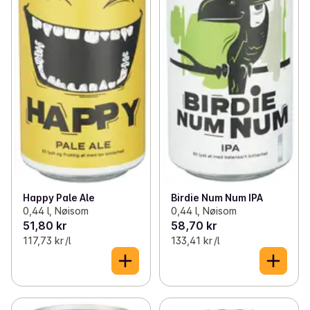
Happy Pale Ale
Birdie Num Num IPA
0,44 l, Nøisom
0,44 l, Nøisom
51,80 kr
58,70 kr
117,73 kr /l
133,41 kr /l