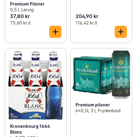
Premium Pilsner
0,5 l, Lervig
37,80 kr
204,90 kr
75,60 kr /l
116,42 kr /l
Premium pilsner
6x0,5l, 3 l, Frydenlund
Kronenbourg 1664
Blanc