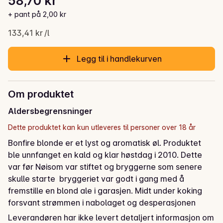
58,70 kr
Gjeldende pris er: 58,70 kr
+ pant på 2,00 kr
133,41 kr /l
Legg til i handlekurven
Om produktet
Aldersbegrensninger
Dette produktet kan kun utleveres til personer over 18 år
Bonfire blonde er et lyst og aromatisk øl. Produktet 
ble unnfanget en kald og klar høstdag i 2010. Dette 
var før Nøisom var stiftet og bryggerne som senere 
skulle starte  bryggeriet var godt i gang med å 
fremstille en blond ale i garasjen. Midt under koking 
forsvant strømmen i nabolaget og desperasjonen 
spredde seg. Gutta var ikke snauere enn at de fyrte 
Leverandøren har ikke levert detaljert informasjon om