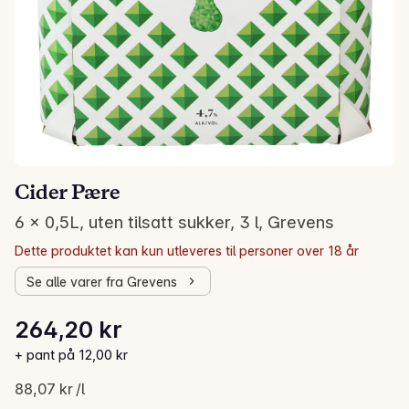
Cider Pære
6 x 0,5L, uten tilsatt sukker, 3 l, Grevens
Dette produktet kan kun utleveres til personer over 18 år
Se alle varer fra Grevens
Stykkpris: 88,07 kr /l
264,20 kr
Gjeldende pris er: 264,20 kr
+ pant på 12,00 kr
88,07 kr /l