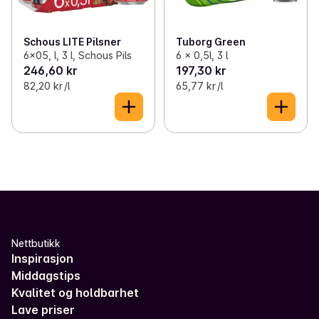
Schous LITE Pilsner
Tuborg Green
6x05, l, 3 l, Schous Pils
6 x 0,5l, 3 l
246,60 kr
197,30 kr
82,20 kr /l
65,77 kr /l
Nettbutikk
Inspirasjon
Middagstips
Kvalitet og holdbarhet
Lave priser