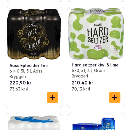
Hard seltzer kiwi & lime
Aass Eplecider Tørr
6x0,5 l, 3 l, Grans
6 x 0,5l, 3 l, Aass
Bryggeri
Bryggeri
220,90 kr
210,40 kr
73,63 kr /l
70,13 kr /l