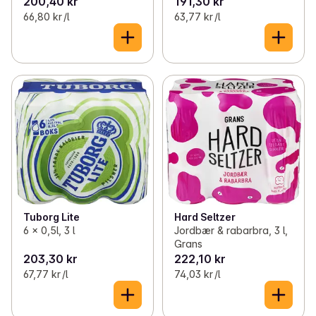
200,40 kr
191,30 kr
66,80 kr /l
63,77 kr /l
Tuborg Lite
Hard Seltzer
6 x 0,5l, 3 l
Jordbær & rabarbra, 3 l,
Grans
203,30 kr
222,10 kr
67,77 kr /l
74,03 kr /l