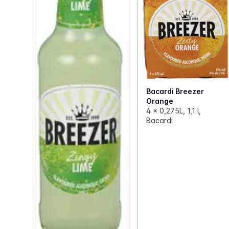
Bacardi Breezer
Orange
4 x 0,275L, 1,1 l,
Bacardi