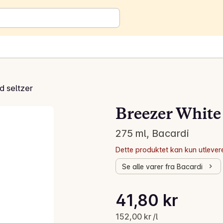
d seltzer
Breezer White
275 ml, Bacardi
Dette produktet kan kun utlevere
Se alle varer fra Bacardi
Stykkpris: 152,00 kr /l
41,80 kr
Gjeldende pris er: 41,80 kr
152,00 kr /l