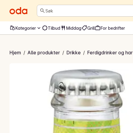
Søk
Kategorier
Tilbud
Middag
Grill
For bedrifter
ite Tea & Raspberry
Hjem
/
Alle produkter
/
Drikke
/
Ferdigdrinker og har