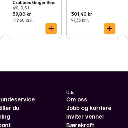
Crabbies Ginger Beer
4%, 0,5 l
59,80 kr
301,40 kr
119,60 kr /l
91,33 kr /l
Oda
kundeservice
Om oss
iller du
Jobb og karriere
ring
Inviter venner
pant
Bærekraft