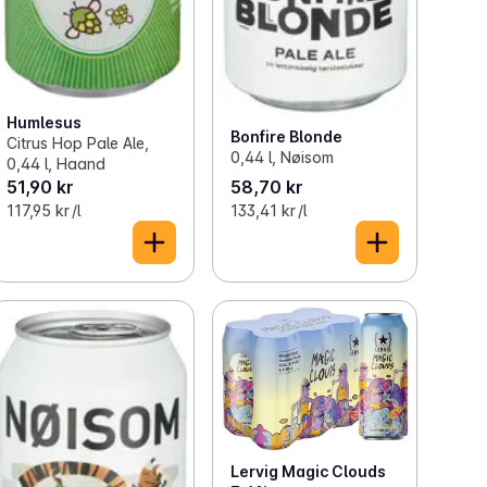
Humlesus
Bonfire Blonde
Citrus Hop Pale Ale,
0,44 l, Nøisom
0,44 l, Haand
51,90 kr
58,70 kr
117,95 kr /l
133,41 kr /l
Lervig Magic Clouds