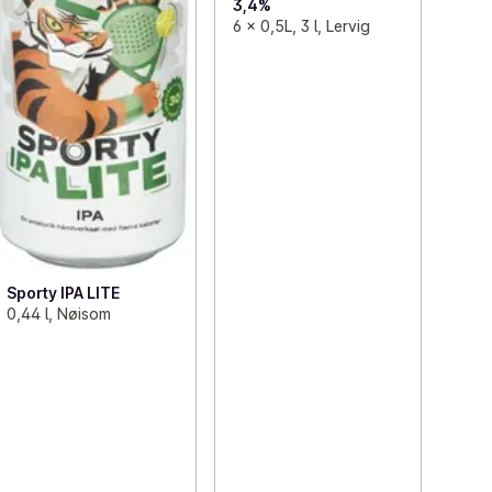
3,4%
6 x 0,5L, 3 l, Lervig
Sporty IPA LITE
0,44 l, Nøisom