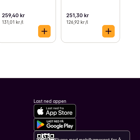
259,40 kr
251,30 kr
131,01 kr /l
126,92 kr /l
Last ned appen
Skann med mobilkameraet for å