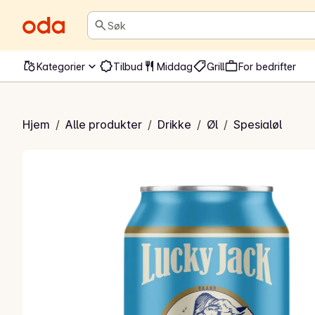
Søk
Kategorier
Tilbud
Middag
Grill
For bedrifter
 Jack Pale Ale
Hjem
/
Alle produkter
/
Drikke
/
Øl
/
Spesialøl