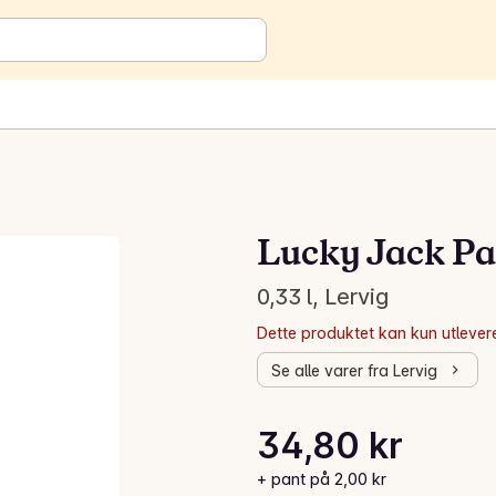
Lucky Jack Pa
0,33 l, Lervig
Dette produktet kan kun utlevere
Se alle varer fra Lervig
Stykkpris: 105,45 kr /l
34,80 kr
Gjeldende pris er: 34,80 kr
+ pant på 2,00 kr