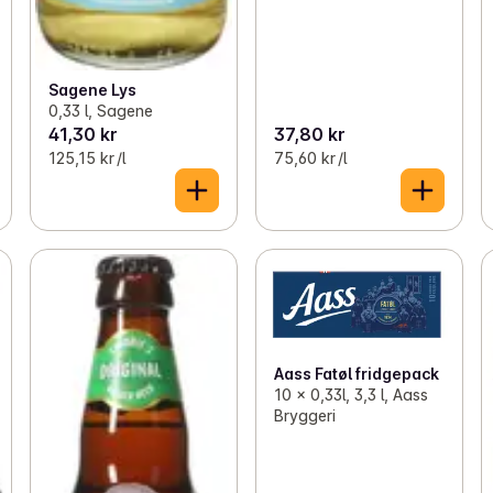
Sagene Lys
0,33 l, Sagene
41,30 kr
37,80 kr
125,15 kr /l
75,60 kr /l
Aass Fatøl fridgepack
10 x 0,33l, 3,3 l, Aass
Bryggeri