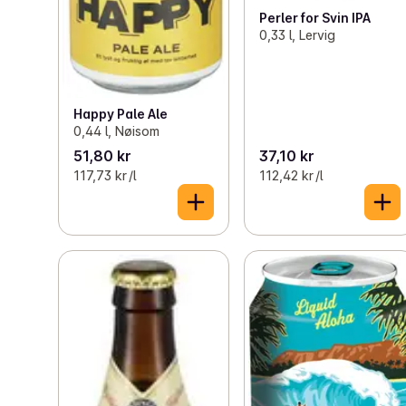
Perler for Svin IPA
0,33 l, Lervig
Happy Pale Ale
0,44 l, Nøisom
51,80 kr
37,10 kr
117,73 kr /l
112,42 kr /l