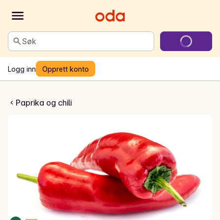
Søk
Logg inn
Opprett konto
k Spisspaprika
Paprika og chili