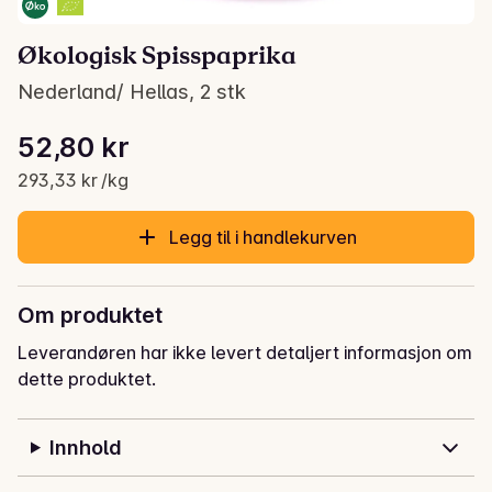
Økologisk Spisspaprika
Nederland/ Hellas, 2 stk
Stykkpris: 293,33 kr /kg
52,80 kr
Gjeldende pris er: 52,80 kr
293,33 kr /kg
Legg til i handlekurven
Om produktet
Leverandøren har ikke levert detaljert informasjon om
dette produktet.
Innhold