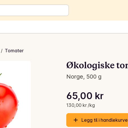
/
Tomater
Økologiske to
Norge, 500 g
Stykkpris: 130,00 kr /kg
65,00 kr
Gjeldende pris er: 65,00 kr
130,00 kr /kg
Legg til i handlekurv