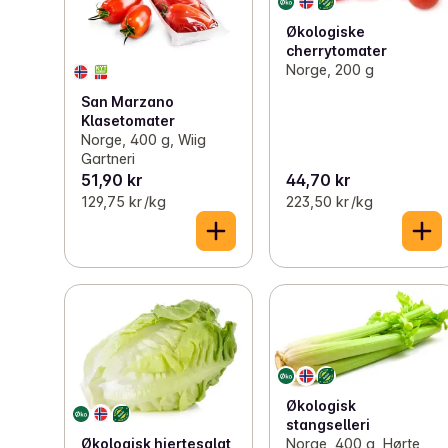
Økologiske
cherrytomater
Norge, 200 g
San Marzano
Klasetomater
Norge, 400 g, Wiig
Gartneri
51,90 kr
44,70 kr
129,75 kr /kg
223,50 kr /kg
Økologisk
stangselleri
Økologisk hjertesalat
Norge, 400 g, Hørte