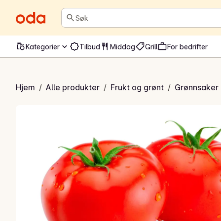
Søk
Kategorier
Tilbud
Middag
Grill
For bedrifter
giske tomater
Hjem
/
Alle produkter
/
Frukt og grønt
/
Grønnsaker