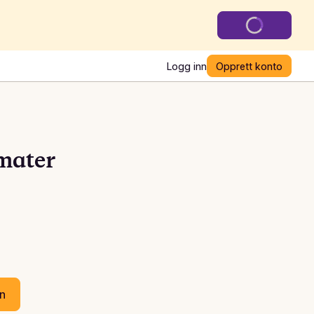
Logg inn
Opprett konto
mater
en