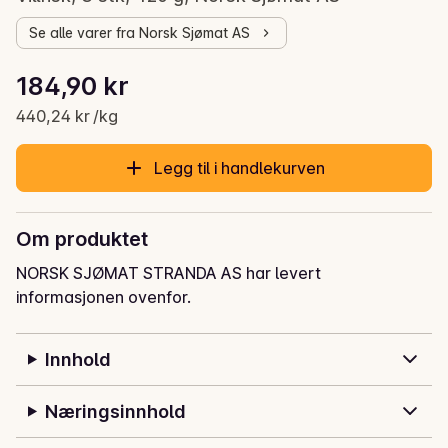
Se alle varer fra Norsk Sjømat AS
Stykkpris: 440,24 kr /kg
184,90 kr
Gjeldende pris er: 184,90 kr
440,24 kr /kg
Legg til i handlekurven
Om produktet
NORSK SJØMAT STRANDA AS har levert
informasjonen ovenfor.
Innhold
Næringsinnhold