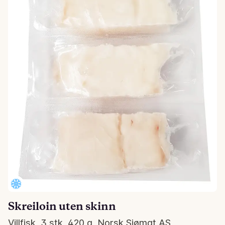
Skreiloin uten skinn
Villfisk, 3 stk, 420 g, Norsk Sjømat AS