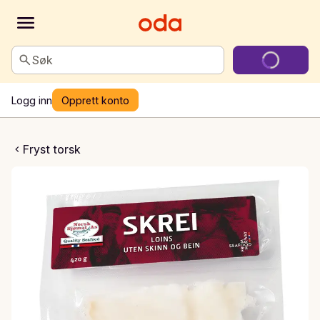
Søk
Logg inn
Opprett konto
oin uten skinn
Fryst torsk