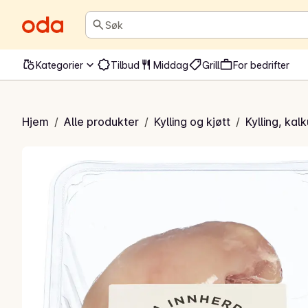
Søk
Kategorier
Tilbud
Middag
Grill
For bedrifter
ngfilet naturell
Hjem
/
Alle produkter
/
Kylling og kjøtt
/
Kylling, kal