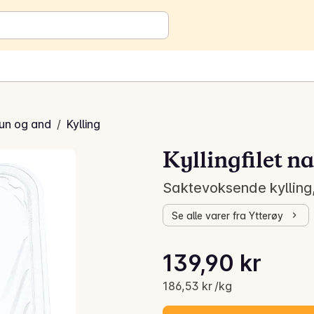
kun og and
/
Kylling
Kyllingfilet na
Saktevoksende kylling,
Se alle varer fra Ytterøy
Stykkpris: 186,53 kr /kg
139,90 kr
Gjeldende pris er: 139,90 kr
186,53 kr /kg