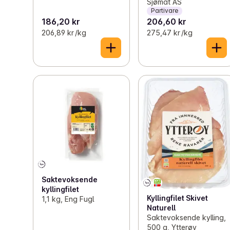
Sjømat AS
Partivare
186,20 kr
206,60 kr
206,89 kr /kg
275,47 kr /kg
Saktevoksende
kyllingfilet
Kyllingfilet Skivet
1,1 kg, Eng Fugl
Naturell
Saktevoksende kylling,
500 g, Ytterøy