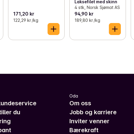
Laksefilet med skinn
4 stk, Norsk Sjømat AS
171,20 kr
94,90 kr
122,29 kr /kg
189,80 kr /kg
Oda
kundeservice
Om oss
iller du
Jobb og karriere
ring
Inviter venner
pant
Bærekraft