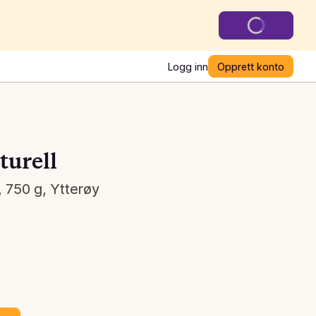
Logg inn
Opprett konto
turell
 750 g, Ytterøy