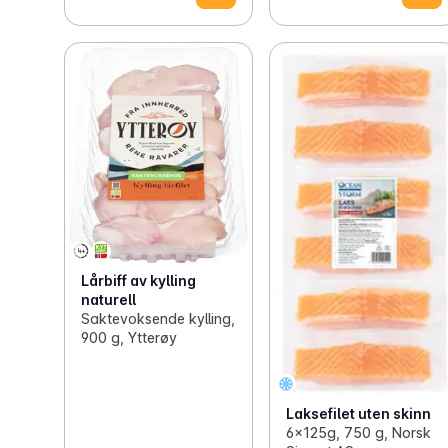
Lårbiff av kylling
naturell
Saktevoksende kylling,
900 g, Ytterøy
Laksefilet uten skinn
6x125g, 750 g, Norsk