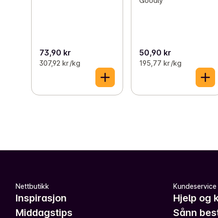
Goodly
73,90 kr
50,90 kr
307,92 kr /kg
195,77 kr /kg
Nettbutikk
Kundeservice
Inspirasjon
Hjelp og 
Middagstips
Sånn best