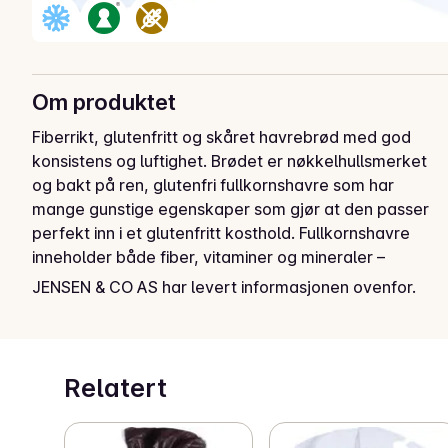
Om produktet
Fiberrikt, glutenfritt og skåret havrebrød med god 
konsistens og luftighet. Brødet er nøkkelhullsmerket 
og bakt på ren, glutenfri fullkornshavre som har 
mange gunstige egenskaper som gjør at den passer 
perfekt inn i et glutenfritt kosthold. Fullkornshavre 
inneholder både fiber, vitaminer og mineraler – 
samtidig gir havren brødet en fyldig og rund smak. 
JENSEN & CO AS har levert informasjonen ovenfor.
Brødet er ferskfryst i skiver. På den måten holder 
brødet seg ferskt, og du kan ta skivene ut av fryseren 
og tine akkurat det antallet du vil ha. Fri for gluten-, 
laktose- og melkeprotein.
Relatert