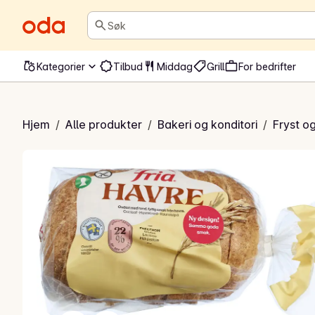
Søk
Kategorier
Tilbud
Middag
Grill
For bedrifter
avrebrød
Hjem
/
Alle produkter
/
Bakeri og konditori
/
Fryst o