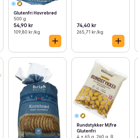
Glutenfri Havrebrød
500 g
54,90 kr
74,40 kr
109,80 kr /kg
265,71 kr /kg
Rundstykker M/frø
Glutenfri
4 x 65 g, 260 g, R