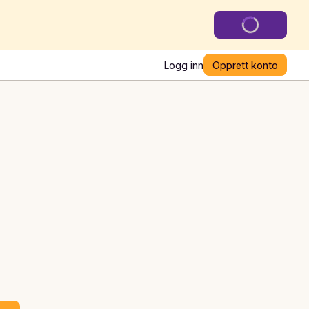
Logg inn
Opprett konto