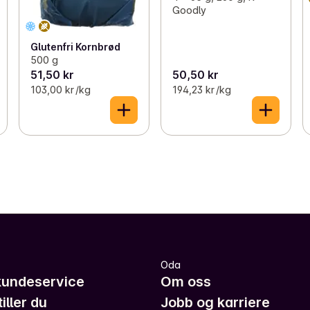
Goodly
Glutenfri Kornbrød
500 g
51,50 kr
50,50 kr
103,00 kr /kg
194,23 kr /kg
Oda
kundeservice
Om oss
iller du
Jobb og karriere