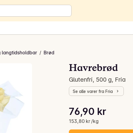
g langtidsholdbar
/
Brød
Havrebrød
Glutenfri, 500 g, Fria
Se alle varer fra Fria
Stykkpris: 153,80 kr /kg
76,90 kr
Gjeldende pris er: 76,90 kr
153,80 kr /kg