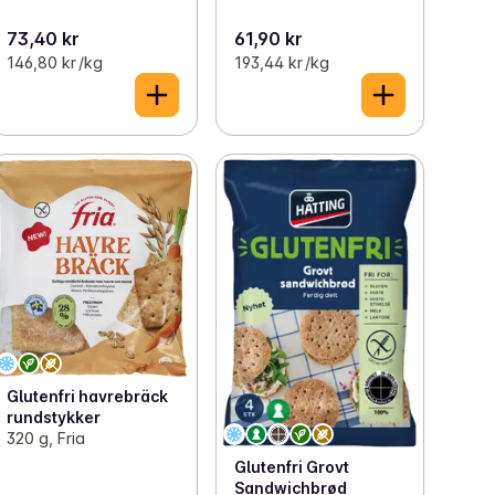
73,40 kr
61,90 kr
146,80 kr /kg
193,44 kr /kg
Glutenfri havrebräck
rundstykker
320 g, Fria
Glutenfri Grovt
Sandwichbrød