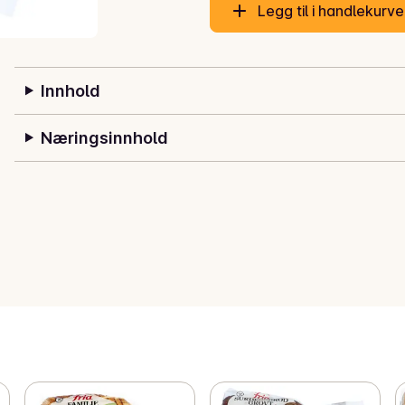
Legg til i handlekurv
Innhold
Næringsinnhold