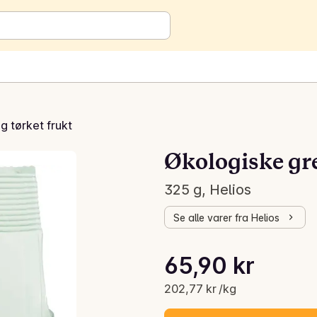
og tørket frukt
Økologiske gr
325 g, Helios
Se alle varer fra Helios
Stykkpris: 202,77 kr /kg
65,90 kr
Gjeldende pris er: 65,90 kr
202,77 kr /kg