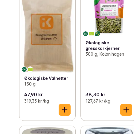
Økologiske
gresskarkjerner
300 g, Kolonihagen
Økologiske Valnøtter
150 g
47,90 kr
38,30 kr
319,33 kr /kg
127,67 kr /kg