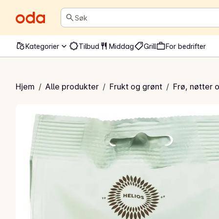
Søk
Kategorier
Tilbud
Middag
Grill
For bedrifter
e gresskarkjerner
Hjem
/
Alle produkter
/
Frukt og grønt
/
Frø, nøtter 