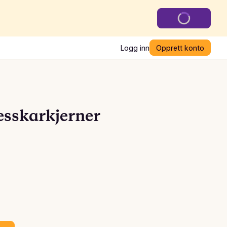
Logg inn
Opprett konto
esskarkjerner