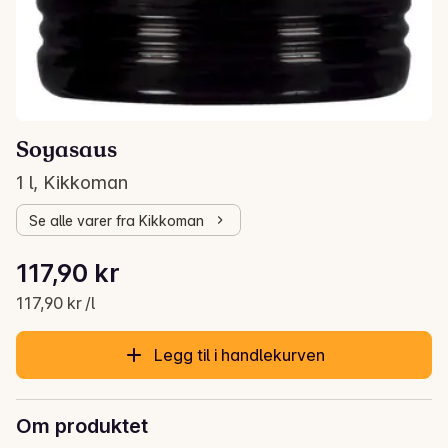
Soyasaus
1 l, Kikkoman
Se alle varer fra Kikkoman
Stykkpris: 117,90 kr /l
117,90 kr
Gjeldende pris er: 117,90 kr
117,90 kr /l
Legg til i handlekurven
Om produktet