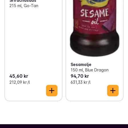
Srirachasaus
215 ml, Go-Tan
Sesamolje
150 ml, Blue Dragon
45,60 kr
94,70 kr
212,09 kr /l
631,33 kr /l