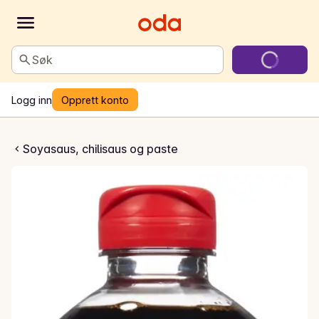
Søk
Logg inn
Opprett konto
oyasaus
Soyasaus, chilisaus og paste