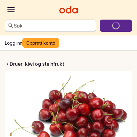
Søk
Logg inn
Opprett konto
oreller
Druer, kiwi og steinfrukt