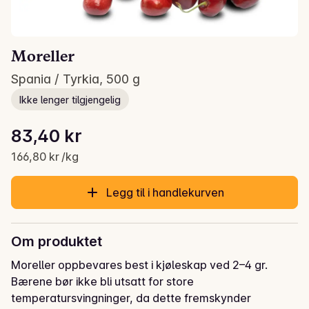
Moreller
Spania / Tyrkia, 500 g
Ikke lenger tilgjengelig
Stykkpris: 166,80 kr /kg
83,40 kr
Gjeldende pris er: 83,40 kr
166,80 kr /kg
Legg til i handlekurven
Om produktet
Moreller oppbevares best i kjøleskap ved 2–4 gr. 
Bærene bør ikke bli utsatt for store 
temperatursvingninger, da dette fremskynder 