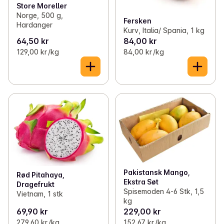
Store Moreller
Norge, 500 g,
Fersken
Hardanger
Kurv, Italia/ Spania, 1 kg
64,50 kr
84,00 kr
129,00 kr /kg
84,00 kr /kg
Pakistansk Mango,
Rød Pitahaya,
Ekstra Søt
Dragefrukt
Spisemoden 4-6 Stk, 1,5
Vietnam, 1 stk
kg
69,90 kr
229,00 kr
279,60 kr /kg
152,67 kr /kg