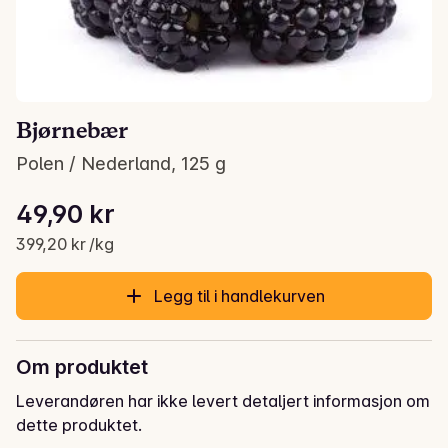
Bjørnebær
Polen / Nederland, 125 g
Stykkpris: 399,20 kr /kg
49,90 kr
Gjeldende pris er: 49,90 kr
399,20 kr /kg
Legg til i handlekurven
Om produktet
Leverandøren har ikke levert detaljert informasjon om
dette produktet.