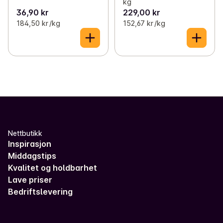
kg
36,90 kr
229,00 kr
184,50 kr /kg
152,67 kr /kg
Nettbutikk
Inspirasjon
Middagstips
Kvalitet og holdbarhet
Lave priser
Bedriftslevering