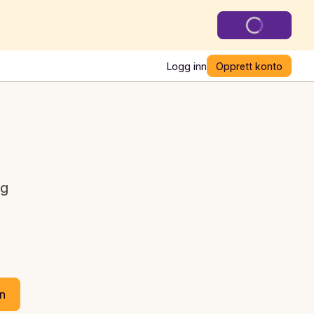
Logg inn
Opprett konto
kg
en