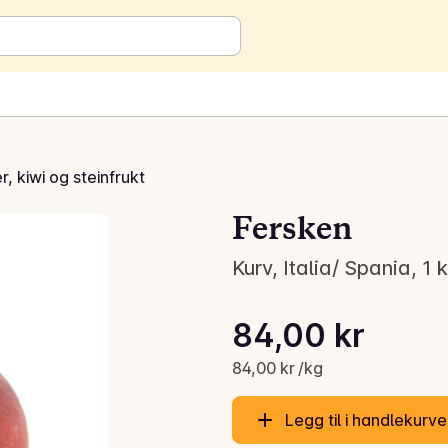
r, kiwi og steinfrukt
Fersken
Kurv, Italia/ Spania, 1 
Stykkpris: 84,00 kr /kg
84,00 kr
Gjeldende pris er: 84,00 kr
84,00 kr /kg
Legg til i handlekurv