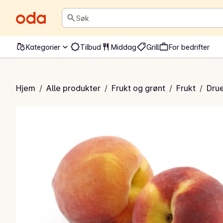
Søk
Kategorier
Tilbud
Middag
Grill
For bedrifter
Fersken
Hjem
/
Alle produkter
/
Frukt og grønt
/
Frukt
/
Drue