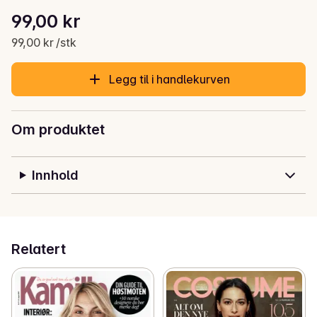
Stykkpris: 99,00 kr /stk
99,00 kr
Gjeldende pris er: 99,00 kr
99,00 kr /stk
Legg til i handlekurven
Om produktet
Innhold
Relatert