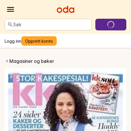
Søk
Logg inn
Opprett konto
KK
Magasiner og bøker