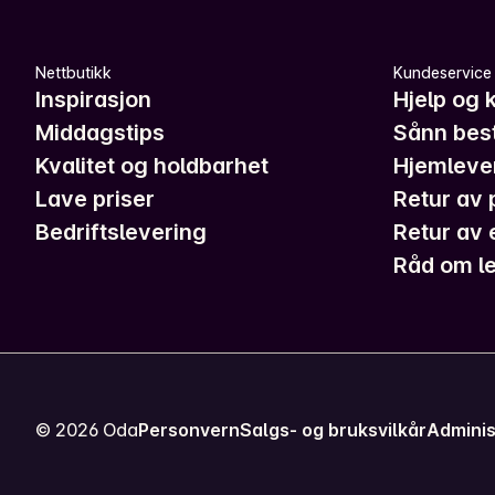
Nettbutikk
Kundeservice
Inspirasjon
Hjelp og 
Middagstips
Sånn best
Kvalitet og holdbarhet
Hjemleve
Lave priser
Retur av 
Bedriftslevering
Retur av 
Råd om le
©
2026
Oda
Personvern
Salgs- og bruksvilkår
Adminis