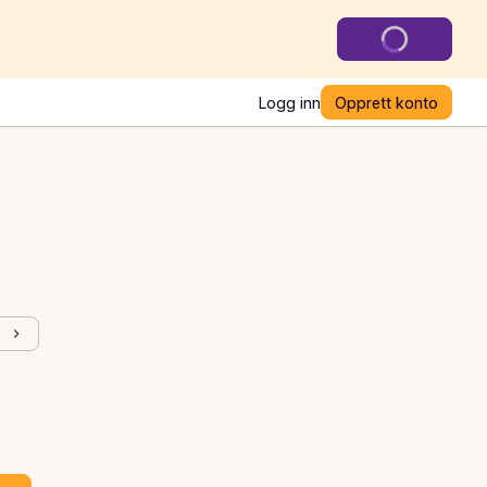
Logg inn
Opprett konto