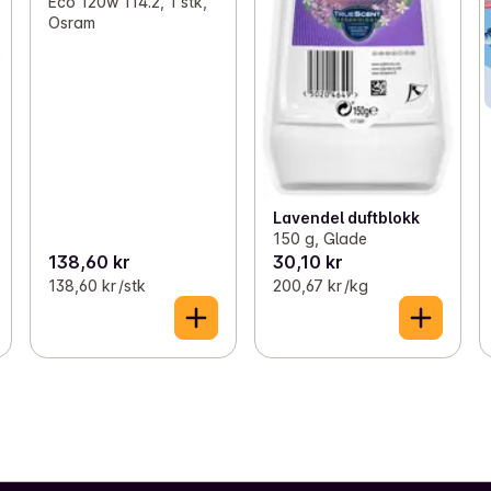
Eco 120w 114.2, 1 stk,
Osram
Lavendel duftblokk
150 g, Glade
138,60 kr
30,10 kr
138,60 kr /stk
200,67 kr /kg