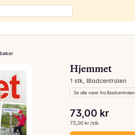
 bøker
Hjemmet
1 stk, Bladcentralen
Se alle varer fra Bladcentralen
Stykkpris: 73,00 kr /stk
73,00 kr
Gjeldende pris er: 73,00 kr
73,00 kr /stk