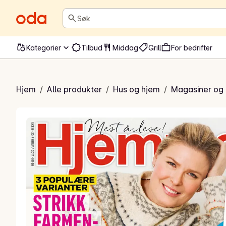
Søk
Kategorier
Tilbud
Middag
Grill
For bedrifter
Hjemmet
Hjem
/
Alle produkter
/
Hus og hjem
/
Magasiner og