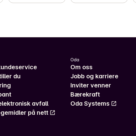
Oda
kundeservice
Om oss
iller du
Jobb og karriere
ring
Inviter venner
pant
Bærekraft
elektronisk avfall
Oda Systems
gemidler på nett