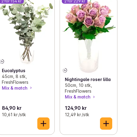
2 for 154 kr
2 for 229 kr
Eucalyptus
45cm, 8 stk,
Nightingale roser lilla
FreshFlowers
50cm, 10 stk,
Mix & match
FreshFlowers
Mix & match
84,90 kr
124,90 kr
10,61 kr /stk
12,49 kr /stk