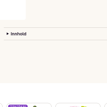
Innhold
2 for 154 kr