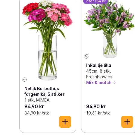
2 for 154 kr
Inkalilje lilla
45cm, 8 stk,
FreshFlowers
Mix & match
Nellik Barbathus
fargemiks, 5 stilker
1 stk, MIMEA
84,90 kr
84,90 kr
84,90 kr /stk
10,61 kr /stk