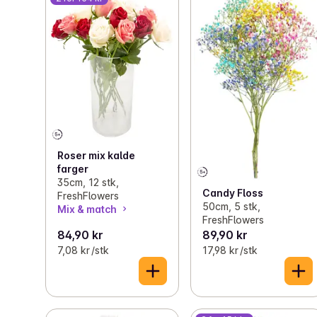
stilkene et skråsnitt og sett dem i vann. Etter et par 
dager vil blomstene åpne seg og fremstå i full prakt.
Roser mix kalde
farger
35cm, 12 stk,
Candy Floss
FreshFlowers
50cm, 5 stk,
Mix & match
FreshFlowers
84,90 kr
89,90 kr
7,08 kr /stk
17,98 kr /stk