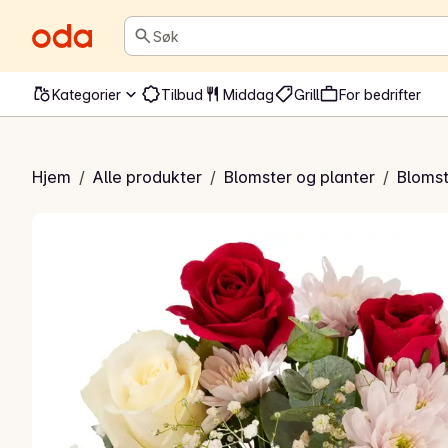
Søk
Kategorier
Tilbud
Middag
Grill
For bedrifter
rdagsbukett
Hjem
/
Alle produkter
/
Blomster og planter
/
Blomst