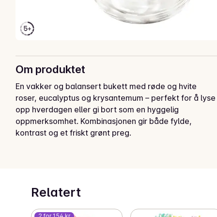
Om produktet
En vakker og balansert bukett med røde og hvite 
roser, eucalyptus og krysantemum – perfekt for å lyse 
opp hverdagen eller gi bort som en hyggelig 
oppmerksomhet. Kombinasjonen gir både fylde, 
kontrast og et friskt grønt preg.

Stelletips:

Snitt alle stilker skrått før de settes i vann. Fjern blader 
under vannlinjen, og bytt vann jevnlig.

Relatert
Blomstene leveres tørt og uten vann. De kan være litt 
klemt ved levering, noe som er helt normalt. Gi 
2 for 154 kr