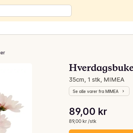
er
Hverdagsbuke
35cm, 1 stk, MIMEA
Se alle varer fra MIMEA
Stykkpris: 89,00 kr /stk
89,00 kr
Gjeldende pris er: 89,00 kr
89,00 kr /stk