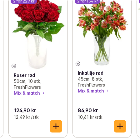
2 for 229 kr
2 for 154 kr
Inkalilje rød
Roser rød
45cm, 8 stk,
50cm, 10 stk,
FreshFlowers
FreshFlowers
Mix & match
Mix & match
124,90 kr
84,90 kr
12,49 kr /stk
10,61 kr /stk