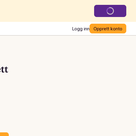
Logg inn
Opprett konto
tt