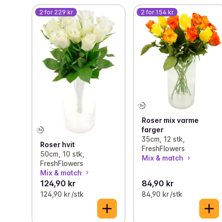
2 for 229 kr
2 for 154 kr
Roser mix varme
farger
35cm, 12 stk,
Roser hvit
FreshFlowers
50cm, 10 stk,
Mix & match
FreshFlowers
Mix & match
124,90 kr
84,90 kr
124,90 kr /stk
84,90 kr /stk