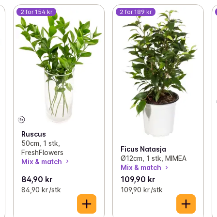
2 for 154 kr
2 for 189 kr
Ruscus
50cm, 1 stk,
Ficus Natasja
FreshFlowers
Ø12cm, 1 stk, MIMEA
Mix & match
Mix & match
84,90 kr
109,90 kr
84,90 kr /stk
109,90 kr /stk