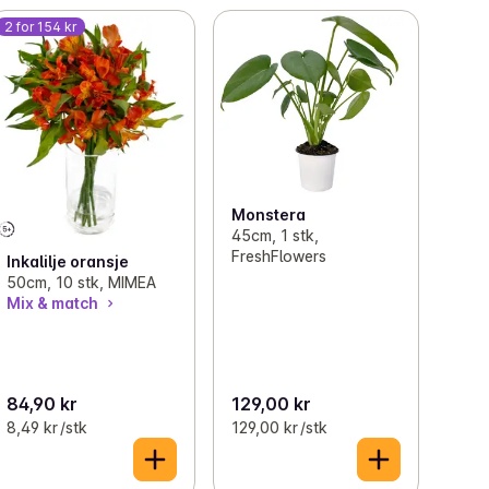
2 for 154 kr
Monstera
45cm, 1 stk,
FreshFlowers
Inkalilje oransje
50cm, 10 stk, MIMEA
Mix & match
84,90 kr
129,00 kr
8,49 kr /stk
129,00 kr /stk