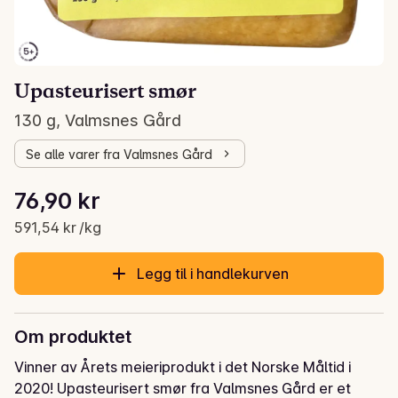
Upasteurisert smør
130 g, Valmsnes Gård
Se alle varer fra Valmsnes Gård
Stykkpris: 591,54 kr /kg
76,90 kr
Gjeldende pris er: 76,90 kr
591,54 kr /kg
Legg til i handlekurven
Om produktet
Vinner av Årets meieriprodukt i det Norske Måltid i 
2020! Upasteurisert smør fra Valmsnes Gård er et 