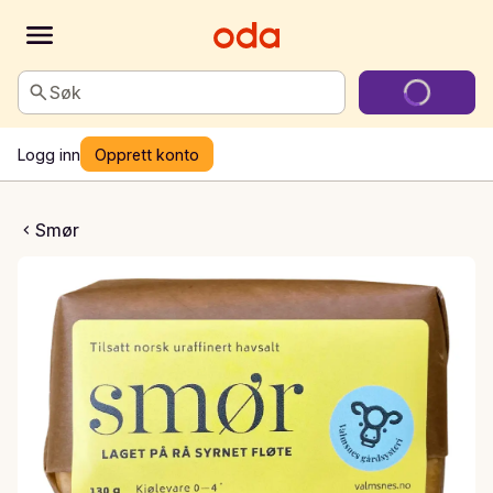
Søk
Logg inn
Opprett konto
urisert smør
Smør