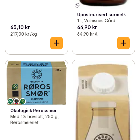
Upasteurisert surmelk
1 l, Valmsnes Gård
65,10 kr
64,90 kr
217,00 kr /kg
64,90 kr /l
Økologisk Rørossmør
Med 1% havsalt, 250 g,
Rørosmeieriet