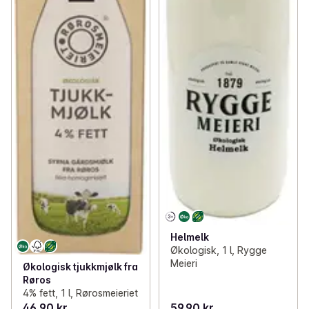
Helmelk
Økologisk, 1 l, Rygge
Meieri
Økologisk tjukkmjølk fra
Røros
4% fett, 1 l, Rørosmeieriet
46,90 kr
59,90 kr