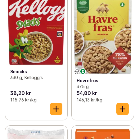
Smacks
330 g, Kellogg's
Havrefras
375 g
38,20 kr
54,80 kr
115,76 kr /kg
146,13 kr /kg