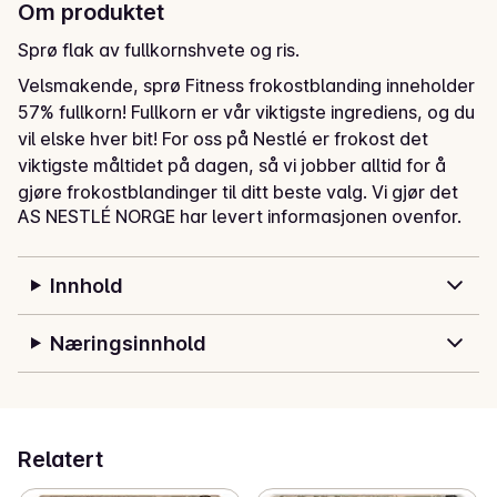
Om produktet
Sprø flak av fullkornshvete og ris.
Velsmakende, sprø Fitness frokostblanding inneholder 
57% fullkorn! Fullkorn er vår viktigste ingrediens, og du 
vil elske hver bit! For oss på Nestlé er frokost det 
viktigste måltidet på dagen, så vi jobber alltid for å 
gjøre frokostblandinger til ditt beste valg. Vi gjør det 
AS NESTLÉ NORGE har levert informasjonen ovenfor.
enkelt å få god ernæring i hver bolle med gode 
frokostblandinger. Nestlé Fitness  er merket med det 
grønne nøkkelhullet, som bare finnes på produkter 
Innhold
som oppfyller de etablerte kravene for blant annet 
lavt innhold av sukker, fett og salt og høyt innhold av 
Næringsinnhold
fiber og fullkorn.
Relatert