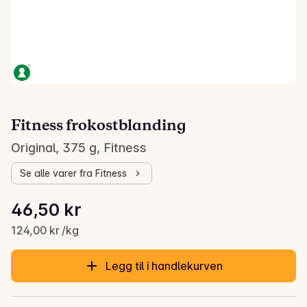
Fitness frokostblanding
Original, 375 g, Fitness
Se alle varer fra Fitness
Stykkpris: 124,00 kr /kg
46,50 kr
Gjeldende pris er: 46,50 kr
124,00 kr /kg
Legg til i handlekurven