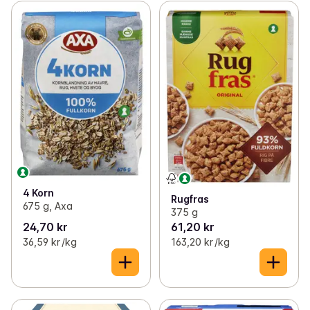
4 Korn
Rugfras
675 g, Axa
375 g
24,70 kr
61,20 kr
36,59 kr /kg
163,20 kr /kg