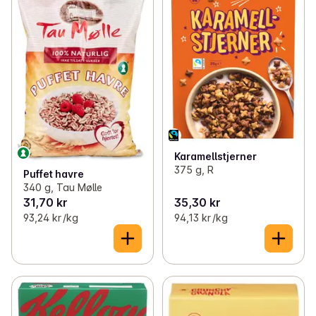
Karamellstjerner
375 g, R
Puffet havre
340 g, Tau Mølle
31,70 kr
35,30 kr
93,24 kr /kg
94,13 kr /kg