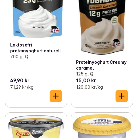
Laktosefri
proteinyoghurt naturell
700 g, Q
Proteinyoghurt Creamy
caramel
125 g, Q
49,90 kr
15,00 kr
71,29 kr /kg
120,00 kr /kg