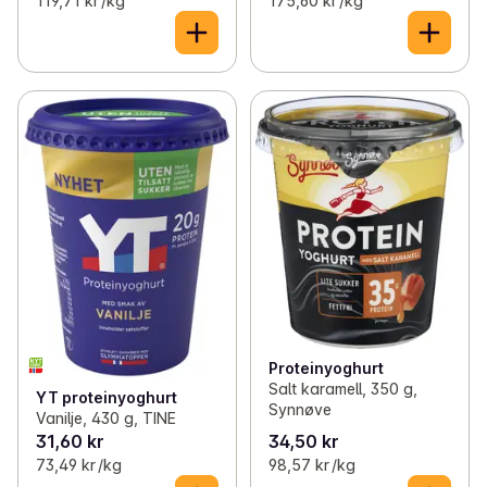
119,71 kr /kg
175,60 kr /kg
Proteinyoghurt
Salt karamell, 350 g,
YT proteinyoghurt
Synnøve
Vanilje, 430 g, TINE
31,60 kr
34,50 kr
73,49 kr /kg
98,57 kr /kg