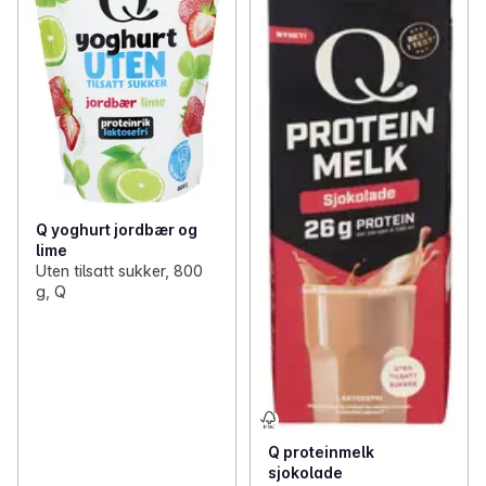
Q yoghurt jordbær og
lime
Uten tilsatt sukker, 800
g, Q
Q proteinmelk
sjokolade