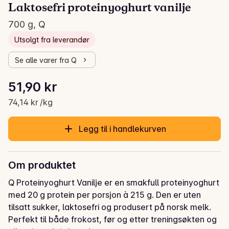
Laktosefri proteinyoghurt vanilje
700 g, Q
Utsolgt fra leverandør
Se alle varer fra Q
Stykkpris: 74,14 kr /kg
51,90 kr
Gjeldende pris er: 51,90 kr
74,14 kr /kg
Legg til i handlekurven
Om produktet
Q Proteinyoghurt Vanilje er en smakfull proteinyoghurt 
med 20 g protein per porsjon à 215 g. Den er uten 
tilsatt sukker, laktosefri og produsert på norsk melk. 
Perfekt til både frokost, før og etter treningsøkten og 