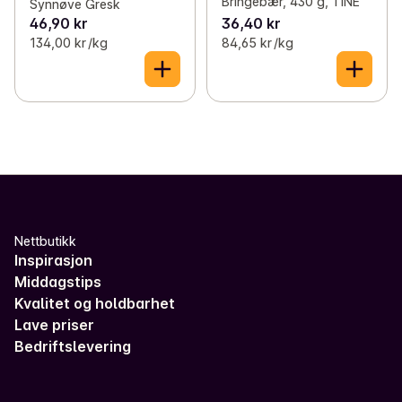
Bringebær, 430 g, TINE
Synnøve Gresk
46,90 kr
36,40 kr
134,00 kr /kg
84,65 kr /kg
Nettbutikk
Inspirasjon
Middagstips
Kvalitet og holdbarhet
Lave priser
Bedriftslevering