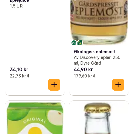
Eplejuice
1,5 l, R
Økologisk eplemost
Av Discovery epler, 250
ml, Dyre Gård
34,10 kr
44,90 kr
22,73 kr /l
179,60 kr /l