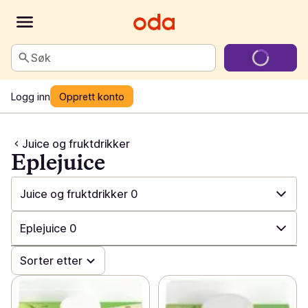
Søk
Logg inn
Opprett konto
Juice og fruktdrikker
Eplejuice
Juice og fruktdrikker
0
✓
Alle
0
Eplejuice
0
✓
Alkoholfritt
0
✓
Sorter etter
Alle
0
✓
Øl
0
✓
Appelsinjuice
0