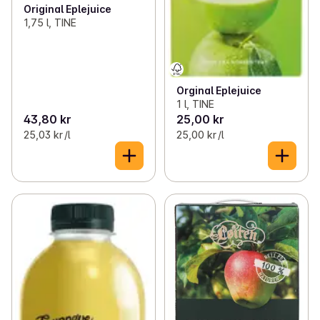
✓
Iskaffe og iste
0
Original Eplejuice
1,75 l, TINE
✓
Te
0
✓
Kakao og sjokoladepulver
0
Orginal Eplejuice
✓
Blandevann
0
1 l, TINE
43,80 kr
25,00 kr
✓
Isbiter
0
25,03 kr /l
25,00 kr /l