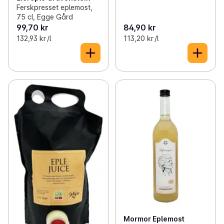
Ferskpresset eplemost,
75 cl, Egge Gård
99,70 kr
84,90 kr
132,93 kr /l
113,20 kr /l
Mormor Eplemost