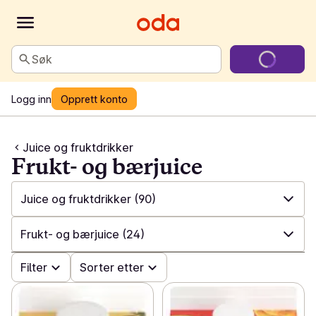
Søk
Logg inn
Opprett konto
Juice og fruktdrikker
Frukt- og bærjuice
Juice og fruktdrikker
(90)
✓
Alle
(826)
Frukt- og bærjuice
(24)
✓
Alkoholfritt
(66)
✓
Filter
Alle
(90)
Sorter etter
✓
Øl
(124)
✓
Appelsinjuice
(14)