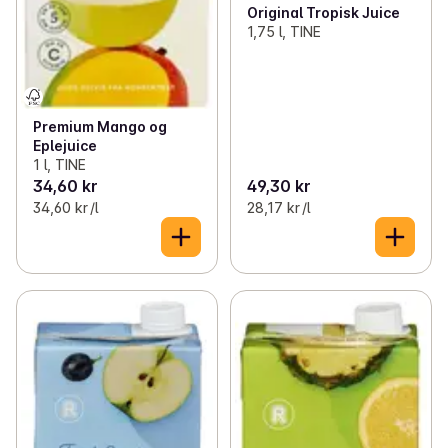
✓
Iskaffe og iste
(37)
Original Tropisk Juice
1,75 l, TINE
✓
Te
(59)
✓
Kakao og sjokoladepulver
(12)
Premium Mango og
✓
Blandevann
(16)
Eplejuice
1 l, TINE
✓
Isbiter
(3)
34,60 kr
49,30 kr
34,60 kr /l
28,17 kr /l