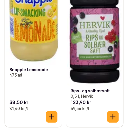
Snapple Lemonade
473 ml
Rips- og solbærsaft
0,5 l, Hervik
38,50 kr
123,90 kr
81,40 kr /l
49,56 kr /l