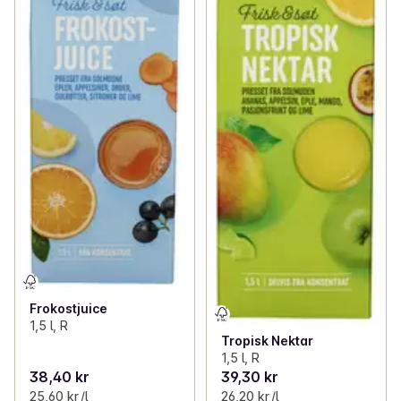
Frokostjuice
1,5 l, R
Tropisk Nektar
1,5 l, R
38,40 kr
39,30 kr
25,60 kr /l
26,20 kr /l