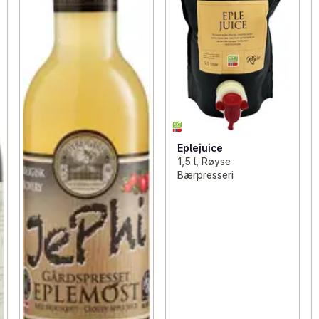
Eplejuice
1,5 l, Røyse
Bærpresseri