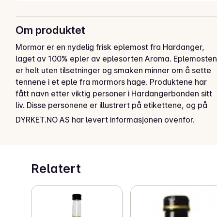
Om produktet
Mormor er en nydelig frisk eplemost fra Hardanger, 
laget av 100% epler av eplesorten Aroma. Eplemosten 
er helt uten tilsetninger og smaken minner om å sette 
tennene i et eple fra mormors hage. Produktene har 
fått navn etter viktig personer i Hardangerbonden sitt 
liv. Disse personene er illustrert på etikettene, og på 
baksiden av flasken kan du lese de personlige 
DYRKET.NO AS har levert informasjonen ovenfor.
historiene.
Relatert