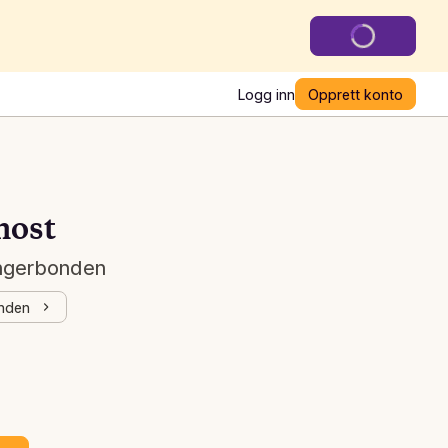
Logg inn
Opprett konto
most
ngerbonden
onden