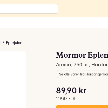
r
/
Eplejuice
Mormor Eple
Aroma, 750 ml, Harda
Se alle varer fra Hardangerb
Stykkpris: 119,87 kr /l
89,90 kr
Gjeldende pris er: 89,90 kr
119,87 kr /l