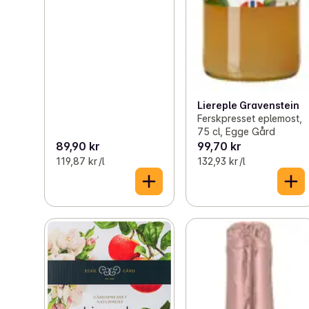
Liereple Gravenstein
Ferskpresset eplemost,
75 cl, Egge Gård
89,90 kr
99,70 kr
119,87 kr /l
132,93 kr /l