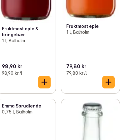
Fruktmost eple
Fruktmost eple &
1 l, Balholm
bringebær
1 l, Balholm
98,90 kr
79,80 kr
98,90 kr /l
79,80 kr /l
Emma Sprudlende
0,75 l, Balholm