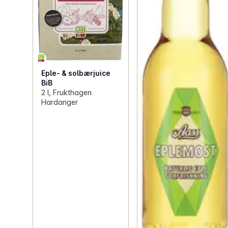
Eple- & solbærjuice
BiB
2 l, Frukthagen
Hardanger