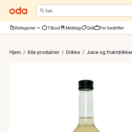
Søk
Kategorier
Tilbud
Middag
Grill
For bedrifter
or Eplemost
Hjem
/
Alle produkter
/
Drikke
/
Juice og fruktdrikke