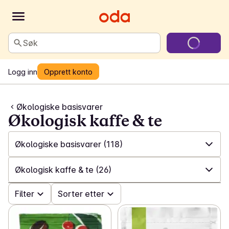
Søk
Logg inn
Opprett konto
Økologiske basisvarer
Økologisk kaffe & te
Økologiske basisvarer
(118)
✓
Alle
(391)
Økologisk kaffe & te
(26)
✓
Økologisk frukt & grønt
(69)
✓
Filter
Alle
(118)
Sorter etter
✓
Økologisk meieri & egg
(37)
✓
Økologisk kaffe & te
(26)