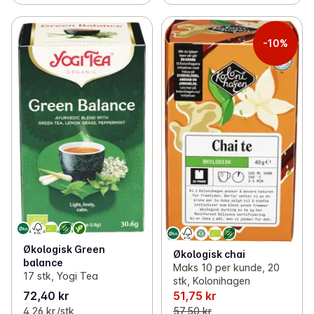
-10%
Økologisk Green
Økologisk chai
balance
Maks 10 per kunde, 20
17 stk, Yogi Tea
stk, Kolonihagen
72,40 kr
51,75 kr
4,26 kr /stk
57,50 kr