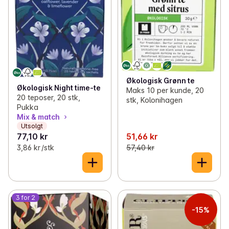
Økologisk Grønn te
Økologisk Night time-te
Maks 10 per kunde, 20
20 teposer, 20 stk,
stk, Kolonihagen
Pukka
Mix & match
Utsolgt
77,10 kr
51,66 kr
3,86 kr /stk
57,40 kr
3 for 2
-15%