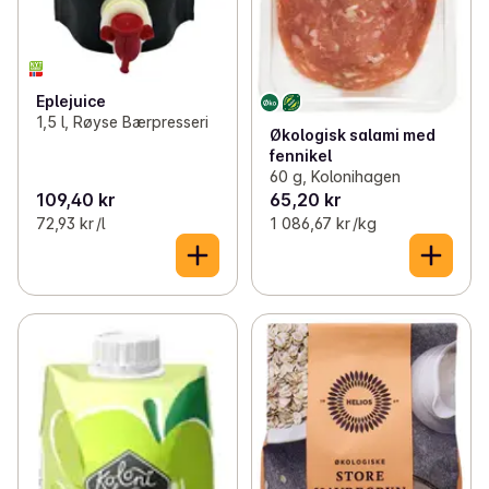
Eplejuice
1,5 l, Røyse Bærpresseri
Økologisk salami med
fennikel
60 g, Kolonihagen
109,40 kr
65,20 kr
72,93 kr /l
1 086,67 kr /kg