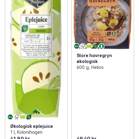
Store havregryn
økologisk
600 g, Helios
Økologisk eplejuice
1 l, Kolonihagen
41,80 kr
49,40 kr