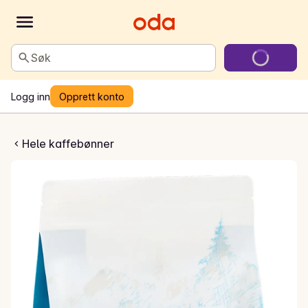
Søk
Logg inn
Opprett konto
ebønner Organic filter
Hele kaffebønner