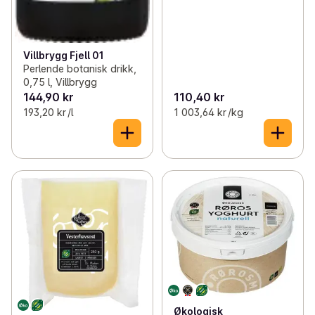
Villbrygg Fjell 01
Perlende botanisk drikk,
0,75 l, Villbrygg
144,90 kr
110,40 kr
193,20 kr /l
1 003,64 kr /kg
Økologisk