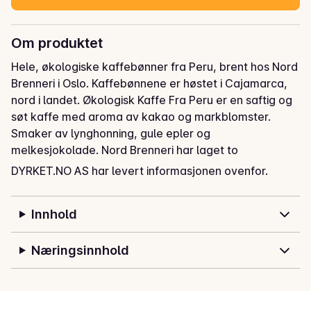
Om produktet
Hele, økologiske kaffebønner fra Peru, brent hos Nord 
Brenneri i Oslo. Kaffebønnene er høstet i Cajamarca, 
nord i landet. Økologisk Kaffe Fra Peru er en saftig og 
søt kaffe med aroma av kakao og markblomster. 
Smaker av lynghonning, gule epler og 
melkesjokolade. Nord Brenneri har laget to 
brenneprofiler av kaffebønnene fra Cajamarca, 
DYRKET.NO AS har levert informasjonen ovenfor.
denne er perfekt som filterkaffe!
Innhold
Næringsinnhold