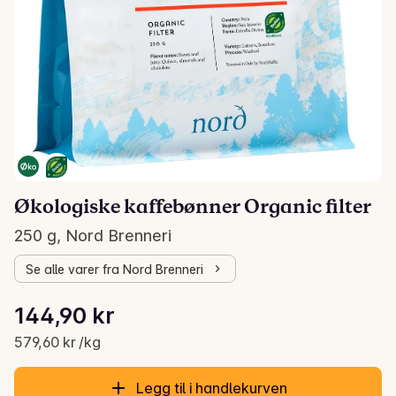
Økologiske kaffebønner Organic filter
250 g, Nord Brenneri
Se alle varer fra Nord Brenneri
Stykkpris: 579,60 kr /kg
144,90 kr
Gjeldende pris er: 144,90 kr
579,60 kr /kg
Legg til i handlekurven