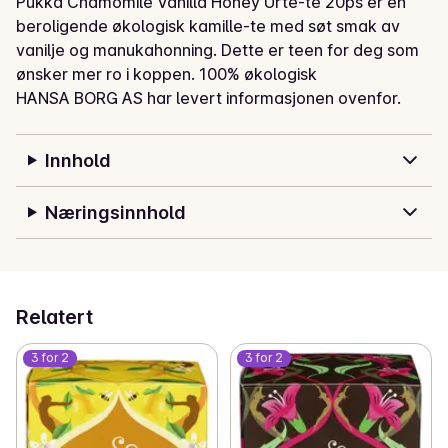
Pukka Chamomile Vanilla Honey Urte-te 20ps er en 
beroligende økologisk kamille-te med søt smak av 
vanilje og manukahonning. Dette er teen for deg som 
ønsker mer ro i koppen. 100% økologisk
HANSA BORG AS har levert informasjonen ovenfor.
Innhold
Næringsinnhold
Relatert
3 for 2
3 for 2