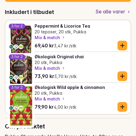
Se alle varer
Inkludert i tilbudet
Peppermint & Licorice Tea
3 for 2
20 teposer, 20 stk, Pukka
Mix & match
Gjeldende pris er: 69,40 kr
Stykkpris: 3,47 kr /stk
69,40 kr
3,47 kr /stk
Økologisk Original chai
3 for 2
20 stk, Pukka
Mix & match
Gjeldende pris er: 73,90 kr
Stykkpris: 3,70 kr /stk
73,90 kr
3,70 kr /stk
Økologisk Wild apple & cinnamon
3 for 2
20 stk, Pukka
Mix & match
Gjeldende pris er: 79,90 kr
Stykkpris: 4,00 kr /stk
79,90 kr
4,00 kr /stk
Om produktet