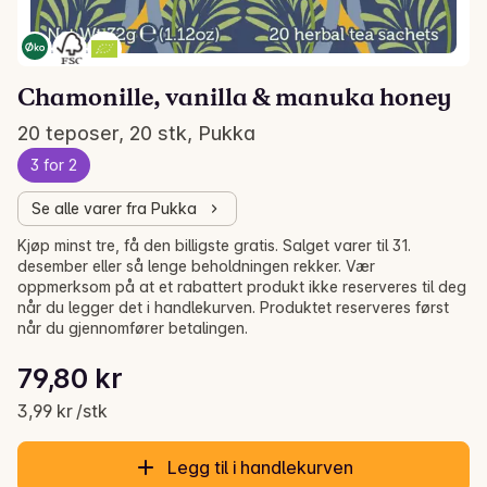
Chamonille, vanilla & manuka honey
20 teposer, 20 stk, Pukka
3 for 2
Se alle varer fra Pukka
Kjøp minst tre, få den billigste gratis. Salget varer til 31.
desember eller så lenge beholdningen rekker. Vær
oppmerksom på at et rabattert produkt ikke reserveres til deg
når du legger det i handlekurven. Produktet reserveres først
når du gjennomfører betalingen.
Stykkpris: 3,99 kr /stk
79,80 kr
Gjeldende pris er: 79,80 kr
3,99 kr /stk
Legg til i handlekurven