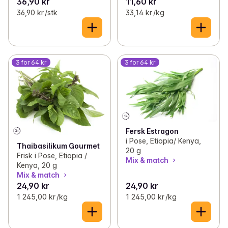
36,90 kr
11,60 kr
36,90 kr /stk
33,14 kr /kg
3 for 64 kr
3 for 64 kr
Fersk Estragon
i Pose, Etiopia/ Kenya,
Thaibasilikum Gourmet
20 g
Frisk i Pose, Etiopia /
Mix & match
Kenya, 20 g
Mix & match
24,90 kr
24,90 kr
1 245,00 kr /kg
1 245,00 kr /kg