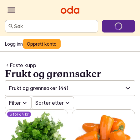
Søk
Logg inn
Opprett konto
Faste kupp
Frukt og grønnsaker
Frukt og grønnsaker
(44)
✓
Filter
Alle
(175)
Sorter etter
3 for 64 kr
✓
Faste kupp: Kaffe
(12)
✓
Faste kupp: Asiatisk
(20)