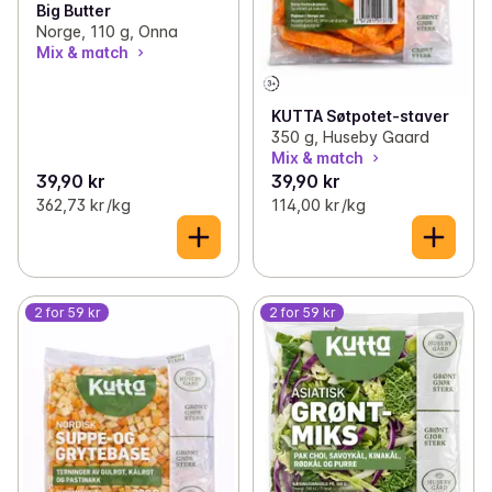
✓
Faste kupp: Pasta
0
Big Butter
Norge, 110 g, Onna
Mix & match
KUTTA Søtpotet-staver
350 g, Huseby Gaard
Mix & match
39,90 kr
39,90 kr
362,73 kr /kg
114,00 kr /kg
2 for 59 kr
2 for 59 kr