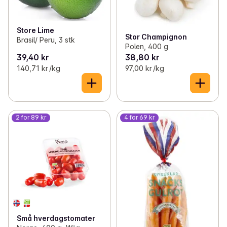
Store Lime
Stor Champignon
Brasil/ Peru, 3 stk
Polen, 400 g
39,40 kr
38,80 kr
140,71 kr /kg
97,00 kr /kg
2 for 89 kr
4 for 69 kr
Små hverdagstomater