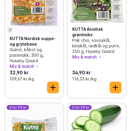
KUTTA Asiatisk
grøntmiks
KUTTA Nordisk suppe-
Pak choi, savoykål,
og grytebase
kinakål, rødkål og purre,
Gulrot, kålrot og
250 g, Huseby Gaard
pastinakk, 300 g,
Mix & match
Huseby Gaard
Mix & match
32,90 kr
34,90 kr
109,67 kr /kg
116,33 kr /kg
2 for 59 kr
2 for 59 kr