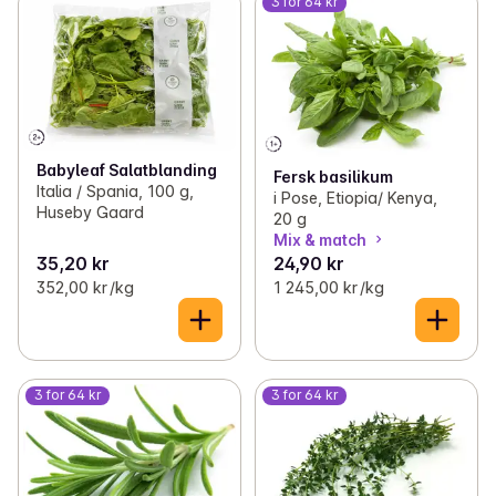
3 for 64 kr
Babyleaf Salatblanding
Fersk basilikum
Italia / Spania, 100 g,
i Pose, Etiopia/ Kenya,
Huseby Gaard
20 g
Mix & match
35,20 kr
24,90 kr
352,00 kr /kg
1 245,00 kr /kg
3 for 64 kr
3 for 64 kr